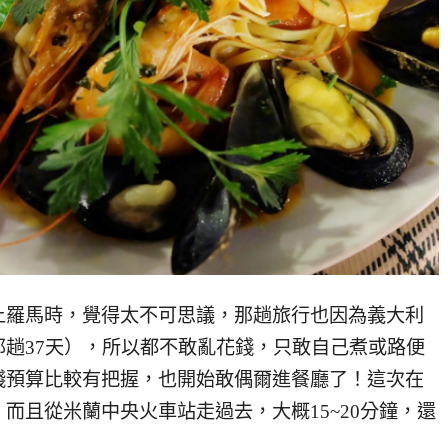
上羅馬時，覺得太不可思議，那趟旅行也因為義大利
趟37天），所以都不敢亂花錢，只敢自己煮或路便
錢預算比較有把握，也開始敢偶爾進餐廳了！這次在
而且從米蘭中央火車站走過去，大概15~20分鐘，還