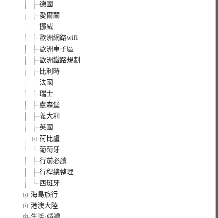
德國
愛爾蘭
挪威
歐洲網路wifi
歐洲車子區
歐洲鐵路規劃
比利時
法國
瑞士
盧森堡
義大利
英國
荷比盧
葡萄牙
行前必讀
行程總整理
西班牙
海島旅行
港澳大陸
生活·婚禮