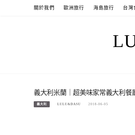
Skip
關於我們
歐洲旅行
海島旅行
台灣
to
content
L
義大利米蘭｜超美味家常義大利餐
LULU&DASU
2018-06-05
義大利