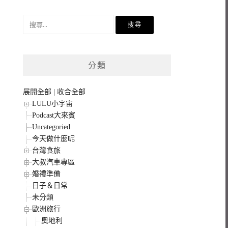
搜
尋
關
鍵
分類
字:
展開全部
|
收合全部
LULU小宇宙
Podcast大來賓
Uncategoried
今天做什麼呢
台灣食旅
大叔汽車專區
婚禮準備
日子＆日常
未分類
歐洲旅行
奧地利