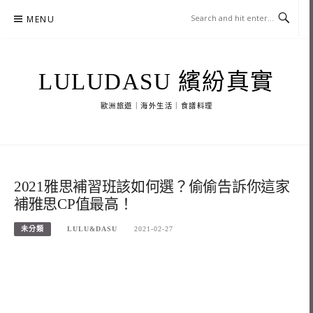
Skip
MENU
to
content
LULUDASU 繽紛真實
歐洲旅遊｜海外生活｜食譜料理
2021雅思補習班該如何選？偷偷告訴你這家
補雅思CP值最高！
未分類
LULU&DASU
2021-02-27