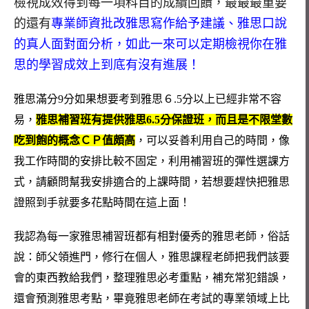
檢視成效得到每一項科目的成績回饋，最最最重要
的還有
專業師資批改雅思寫作給予建議、雅思口說
的真人面對面分析，如此一來可以定期檢視你在雅
思的學習成效上到底有沒有進展！
雅思滿分9分如果想要考到雅思６.5分以上已經非常不容
易，
雅思補習班有提供雅思6.5分保證班，而且是不限堂數
吃到飽的概念ＣＰ值頗高
，可以妥善利用自己的時間，像
我工作時間的安排比較不固定，利用補習班的彈性選課方
式，請顧問幫我安排適合的上課時間，若想要趕快把雅思
證照到手就要多花點時間在這上面！
我認為每一家雅思補習班都有相對優秀的雅思老師，俗話
說：師父領進門，修行在個人，雅思課程老師把我們該要
會的東西教給我們，整理雅思必考重點，補充常犯錯誤，
還會預測雅思考點，畢竟雅思老師在考試的專業領域上比