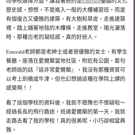
而學校選擇方面，讓我著迷的是
Emerald
優越的文化
歷史感，想想，不是進入一般的大樓補習班，而是
有個復古又優雅的建築，有大樹和草皮，走進建築
裡，踏上鋪著地毯的木樓梯，走進教室，陽光灑落
時，那種古老的凝結感，真的好迷人。
Emerald老師都是老紳士或者很優雅的女士，有學生
餐廳，座落在愛爾蘭當地社區，附近有公園，套句
老師說的話『這非常愛爾蘭』，我沒有那種資質可
以考上劍橋或牛津，但也幻想過這種在學院上課的
感覺啊！！
看了這個學校的資料後，我就不猶豫也不懷疑啦～
經過長長的飛行路途，抵達愛爾蘭的第一天，我就
走路去看了我的學校！真的很美呢，小巧卻相當典
雅。