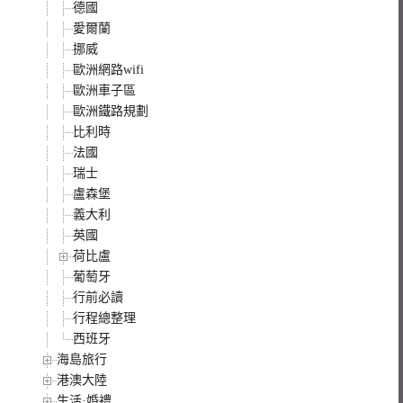
德國
愛爾蘭
挪威
歐洲網路wifi
歐洲車子區
歐洲鐵路規劃
比利時
法國
瑞士
盧森堡
義大利
英國
荷比盧
葡萄牙
行前必讀
行程總整理
西班牙
海島旅行
港澳大陸
生活·婚禮