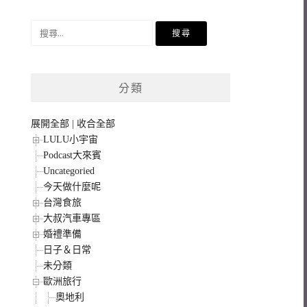
搜
尋
關
鍵
分類
字:
展開全部
|
收合全部
LULU小宇宙
Podcast大來賓
Uncategoried
今天做什麼呢
台灣食旅
大叔汽車專區
婚禮準備
日子＆日常
未分類
歐洲旅行
奧地利