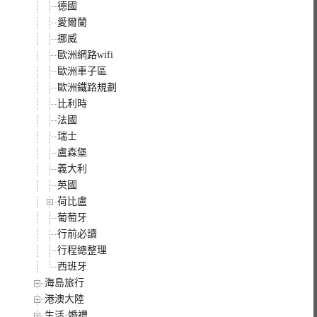
德國
愛爾蘭
挪威
歐洲網路wifi
歐洲車子區
歐洲鐵路規劃
比利時
法國
瑞士
盧森堡
義大利
英國
荷比盧
葡萄牙
行前必讀
行程總整理
西班牙
海島旅行
港澳大陸
生活·婚禮