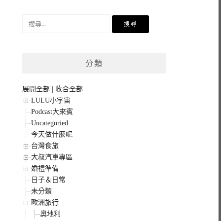
搜
尋
關
鍵
分類
字:
展開全部
|
收合全部
LULU小宇宙
Podcast大來賓
Uncategoried
今天做什麼呢
台灣食旅
大叔汽車專區
婚禮準備
日子＆日常
未分類
歐洲旅行
奧地利