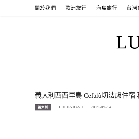
Skip
關於我們
歐洲旅行
海島旅行
台灣
to
content
L
義大利西西里島 Cefalù切法盧住宿 私房
LULU&DASU
2019-09-14
義大利