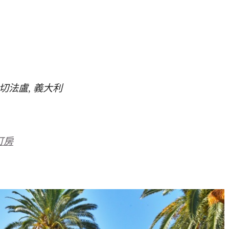
0015 切法盧, 義大利
a訂房