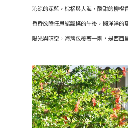
沁涼的深藍，棕梠與大海，酸甜的柳橙
昏昏欲睡任思緒飄搖的午後，懶洋洋的
陽光與晴空，海灣包覆著一隅，是西西