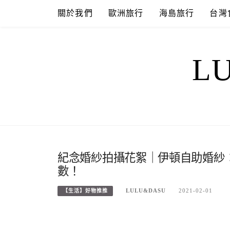
Skip
關於我們
歐洲旅行
海島旅行
台灣
to
content
L
紀念婚紗拍攝花絮｜伊頓自助婚紗
數！
LULU&DASU
2021-02-01
【生活】好物推推