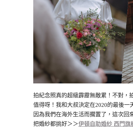
拍紀念照真的超級霹靂無敵累！不對，
值得呀！我和大叔決定在2020的最後
因為我們在海外生活而擱置了，這次回來
把婚紗都挑好＞＞
伊頓自助婚紗 西門