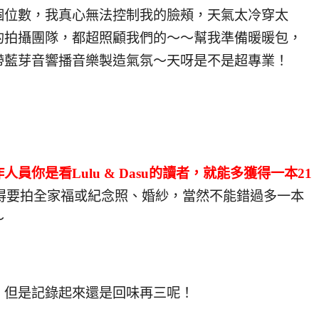
個位數，我真心無法控制我的臉頰，天氣太冷穿太
的拍攝團隊，都超照顧我們的～～幫我準備暖暖包，
帶藍芽音響播音樂製造氣氛～天呀是不是超專業！
人員你是看Lulu & Dasu的讀者，就能多獲得一本21
得要拍全家福或紀念照、婚紗，當然不能錯過多一本
～
，但是記錄起來還是回味再三呢！