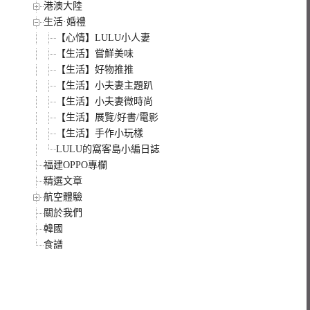
港澳大陸
生活·婚禮
【心情】LULU小人妻
【生活】嘗鮮美味
【生活】好物推推
【生活】小夫妻主題趴
【生活】小夫妻微時尚
【生活】展覽/好書/電影
【生活】手作小玩樣
LULU的窩客島小編日誌
福建OPPO專欄
精選文章
航空體驗
關於我們
韓國
食譜