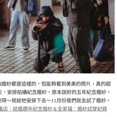
拍婚紗都是這樣的，但能夠看到美美的照片，真的超
一天，安排拍攝紀念婚紗，原本說好的五年紀念婚紗，
呀～就給他安排下去～11月份我們就去試了婚紗，
旗艦店｜結婚週年紀念婚紗＆全家福：婚紗試穿紀錄