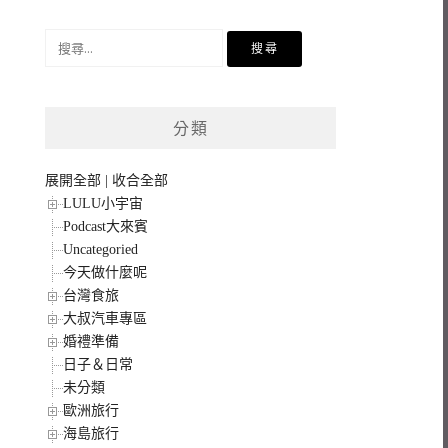
搜
尋
關
鍵
分類
字:
展開全部
|
收合全部
LULU小宇宙
Podcast大來賓
Uncategoried
今天做什麼呢
台灣食旅
大叔汽車專區
婚禮準備
日子＆日常
未分類
歐洲旅行
海島旅行