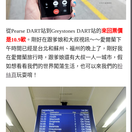
從Pearse DART站到Greystones DART站的
來回票價
是10.9歐
。剛好在跟爹娘和大叔視訊～～愛爾蘭下
午時間已經是台北和蘇州、福州的晚上了，剛好我
在愛爾蘭旅行時，跟爹娘還有大叔一人一城市，假
如想看看我們的世界闖蕩生活，也可以來我們的
粉
絲頁
玩耍唷！