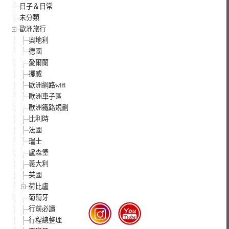
日子＆日常
未分類
歐洲旅行
奧地利
德國
愛爾蘭
挪威
歐洲網路wifi
歐洲車子區
歐洲鐵路規劃
比利時
法國
瑞士
盧森堡
義大利
英國
荷比盧
葡萄牙
行前必讀
行程總整理