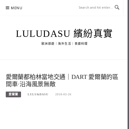
Skip
MENU
to
content
LULUDASU 繽紛真實
歐洲旅遊｜海外生活｜食譜料理
愛爾蘭都柏林當地交通｜DART 愛爾蘭的區
間車·沿海風景無敵
愛爾蘭
LULU&DASU
2018-03-26