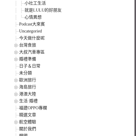
小社工生活
就是LULU的好朋友
心情異想
Podcast大來賓
Uncategoried
今天做什麼呢
台灣食旅
大叔汽車專區
婚禮準備
日子＆日常
未分類
歐洲旅行
海島旅行
港澳大陸
生活·婚禮
福建OPPO專欄
精選文章
航空體驗
關於我們
韓國