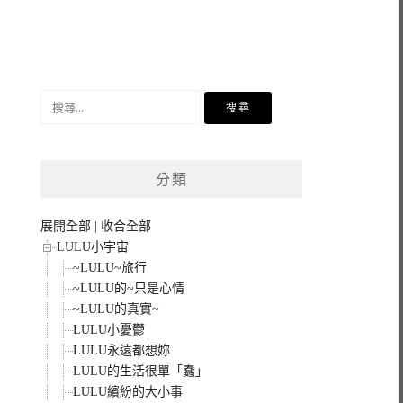
搜
尋
關
鍵
分類
字:
展開全部
|
收合全部
LULU小宇宙
~LULU~旅行
~LULU的~只是心情
~LULU的真實~
LULU小憂鬱
LULU永遠都想妳
LULU的生活很單「蠢」
LULU繽紛的大小事