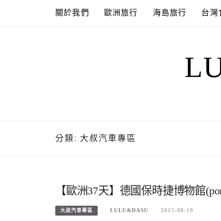
Skip
關於我們
歐洲旅行
海島旅行
台灣
to
content
L
分類:
大叔汽車專區
【歐洲37天】德國保時捷博物館(pors
LULU&DASU
2015-08-19
大叔汽車專區