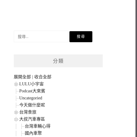
搜
尋
關
鍵
分類
字:
展開全部
|
收合全部
LULU小宇宙
Podcast大來賓
Uncategoried
今天做什麼呢
台灣食旅
大叔汽車專區
台灣車輛心得
國內車聚