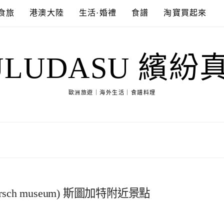
食旅
港澳大陸
生活·婚禮
食譜
淘寶買起來
ULUDASU 繽紛
歐洲旅遊｜海外生活｜食譜料理
ch museum) 斯圖加特附近景點