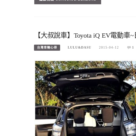
【大叔說車】Toyota iQ EV電動
LULU&DASU
2015-04-12
1
台灣車輛心得