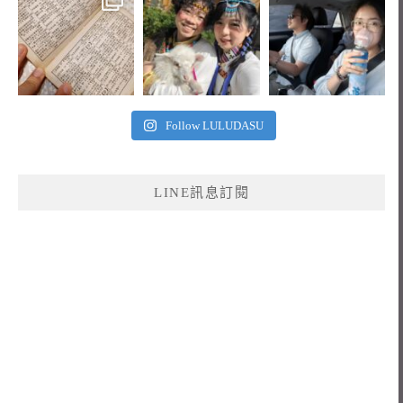
Follow LULUDASU
LINE訊息訂閱