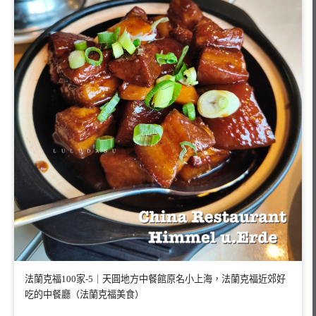
法蘭克福100家-5｜天圓地方中餐館原名小上海，法蘭克福近郊好
吃的中餐廳（法蘭克福美食）