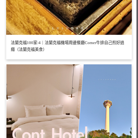
法蘭克福100家-4｜法蘭克福機場周邊餐廳Corner牛排自己煎好過
癮（法蘭克福美食）