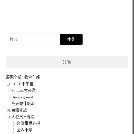
搜
尋
關
鍵
分類
字:
展開全部
|
收合全部
LULU小宇宙
Podcast大來賓
Uncategoried
今天做什麼呢
台灣食旅
大叔汽車專區
台灣車輛心得
國內車聚