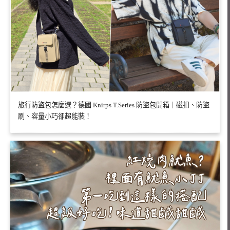
旅行防盜包怎麼選？德國 Knirps T.Series 防盜包開箱｜磁扣、防盜
刷、容量小巧卻超能裝！