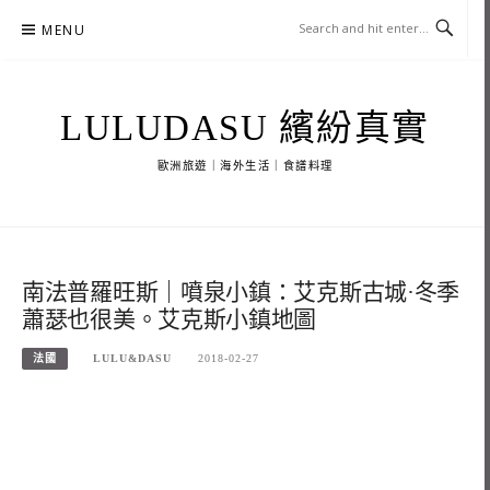
Skip
MENU
to
content
LULUDASU 繽紛真實
歐洲旅遊｜海外生活｜食譜料理
南法普羅旺斯｜噴泉小鎮：艾克斯古城·冬季
蕭瑟也很美。艾克斯小鎮地圖
法國
LULU&DASU
2018-02-27