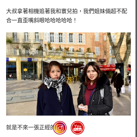
大叔拿著相機追著我和寰兒拍，我們姐妹倆超不配
合一直歪嘴斜眼哈哈哈哈哈！
就是不來一張正經的～～