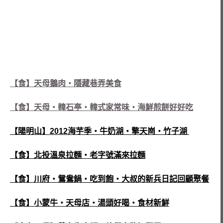
【食】天母鵝肉‧隱藏巷弄美食
【食】天母‧韓石亭‧韓式家常味‧海鮮煎餅好好吃
【陽明山】2012海芋季‧牛奶湖‧擎天崗‧竹子湖
【食】北投溫泉拉麵‧老字號滿來拉麵
【食】川府‧鴛鴦鍋‧吃到飽‧大叔的新兵日記回顧聚餐
【食】小蒙牛‧天母店‧湯頭好喝‧食材新鮮