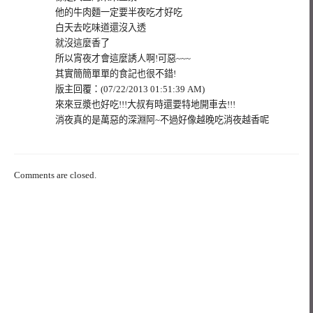
他的牛肉麵一定要半夜吃才好吃
白天去吃味道還沒入透
就沒這麼香了
所以宵夜才會這麼誘人啊!可惡~~~
其實簡簡單單的食記也很不錯!
版主回覆：(07/22/2013 01:51:39 AM)
來來豆漿也好吃!!!大叔有時還要特地開車去!!!
消夜真的是萬惡的深淵阿~不過好像越晚吃消夜越香呢
Comments are closed.