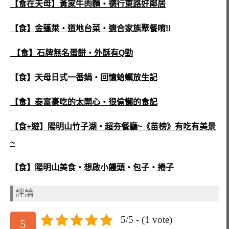
【食在天母】黃家牛肉麵‧德行東路好鄰居
【食】金蓬萊‧道地台菜‧適合家族聚餐唷!!
【食】石牌無名蛋餅‧外酥有Q勁
【食】天母日式一番鍋‧回憶蛤蠣放生記
【食】泰富豪吃的太開心‧很偷懶的食記
【食+遊】陽明山竹子湖‧超夯餐廳~《苗榜》有吃有美景
~
【食】陽明山美食‧想啟小饅頭‧包子‧捲子
評論
5/5 - (1 vote)
5