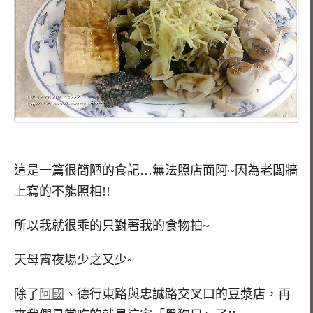
這是一篇很簡陋的食記…無法照店面阿~因為老闆牆
上寫的不能照相!!
所以我就很乖的只對著我的食物拍~
天母宵夜場少之又少~
除了
阿國
、德行東路與忠誠路交叉口的豆漿店，再