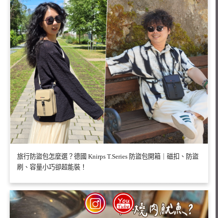
旅行防盜包怎麼選？德國 Knirps T.Series 防盜包開箱｜磁扣、防盜
刷、容量小巧卻超能裝！