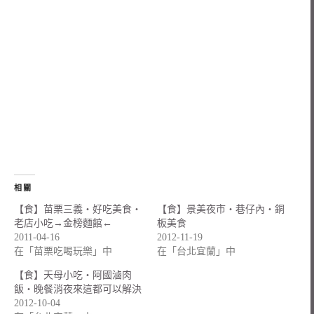
相關
【食】苗栗三義‧好吃美食‧
【食】景美夜市‧巷仔內‧銅
老店小吃→金榜麵館←
板美食
2011-04-16
2012-11-19
在「苗栗吃喝玩樂」中
在「台北宜蘭」中
【食】天母小吃‧阿國滷肉
飯‧晚餐消夜來這都可以解決
2012-10-04