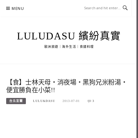
Skip
MENU
to
content
LULUDASU 繽紛真實
歐洲旅遊｜海外生活｜食譜料理
【食】士林天母‧消夜場‧黑狗兄米粉湯‧
便宜勝負在小菜!!
台北宜蘭
LULU&DASU
2013-07-01
3