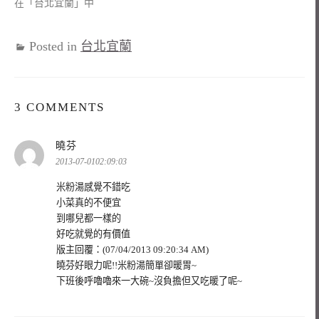
在「台北宜蘭」中
Posted in
台北宜蘭
3 COMMENTS
表
曉芬
示:
2013-07-0102:09:03
米粉湯感覺不錯吃
小菜真的不便宜
到哪兒都一樣的
好吃就覺的有價值
版主回覆：(07/04/2013 09:20:34 AM)
曉芬好眼力呢!!米粉湯簡單卻暖胃~
下班後呼嚕嚕來一大碗~沒負擔但又吃暖了呢~