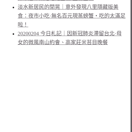
淡水新居民的閒晃｜意外發現八里隱藏版美
食：夜市小吃·無名百元現蒸螃蟹・吃的太滿足
啦！
20200204 今日札記｜因新冠肺炎滯留台北·母
女的微風南山約會、高家莊米苔目晚餐