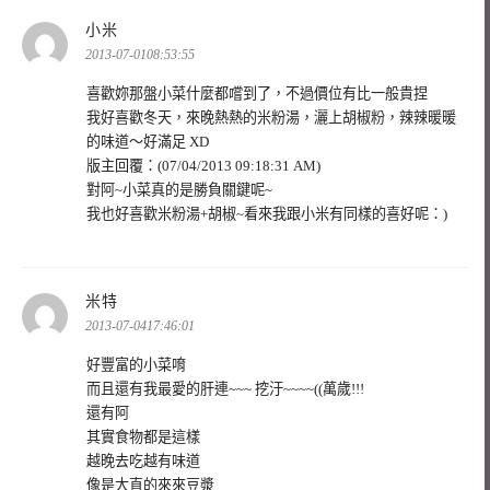
表
小米
示:
2013-07-0108:53:55
喜歡妳那盤小菜什麼都嚐到了，不過價位有比一般貴捏
我好喜歡冬天，來晚熱熱的米粉湯，灑上胡椒粉，辣辣暖暖
的味道～好滿足 XD
版主回覆：(07/04/2013 09:18:31 AM)
對阿~小菜真的是勝負關鍵呢~
我也好喜歡米粉湯+胡椒~看來我跟小米有同樣的喜好呢：)
表
米特
示:
2013-07-0417:46:01
好豐富的小菜唷
而且還有我最愛的肝連~~~ 挖汙~~~~((萬歲!!!
還有阿
其實食物都是這樣
越晚去吃越有味道
像是大直的來來豆漿