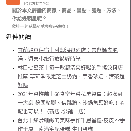
1位網友投票評論
關於本文評論的商家、商品、景點、議題、方法，
你給幾顆星呢？
歡迎一起點擊星號參與評論唷！
延伸閱讀
宜蘭羅東住宿｜村却溫泉酒店：帶爸媽去泡
湯。週末小旅行放鬆好時光
林口七盞茶｜每一款都清爽好喝的手搖飲料店
推薦·草莓季限定芝士奶霜、芋香珍奶、清茶超
好喝
2021年菜推薦｜68食堂年菜私房菜單：超澎湃
一大桌·德國豬腳、佛跳牆、沙鍋魚頭好吃！宅
配也可以！（新店 /公館二店）
台北｜絲滑細緻的美味手作千層蛋糕·皮皮PP手
作千層｜南港宅配蛋糕·生日蛋糕