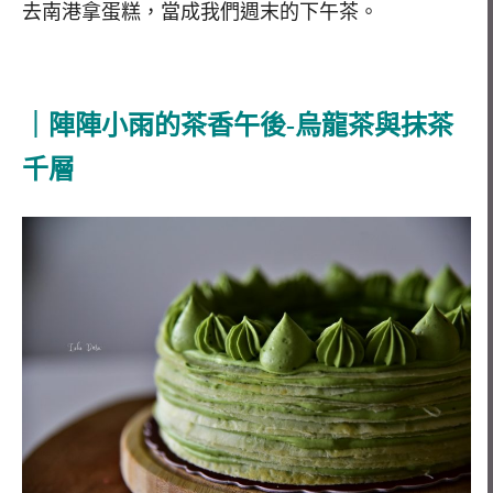
去南港拿蛋糕，當成我們週末的下午茶。
｜陣陣小雨的茶香午後-烏龍茶與抹茶
千層