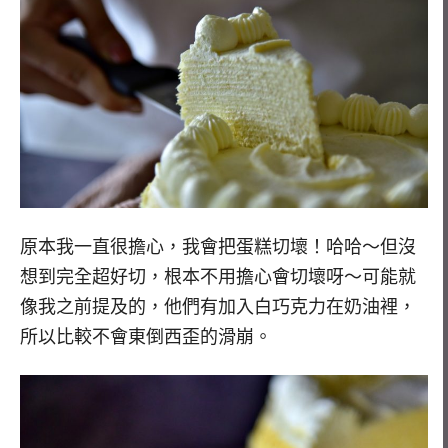
原本我一直很擔心，我會把蛋糕切壞！哈哈～但沒
想到完全超好切，根本不用擔心會切壞呀～可能就
像我之前提及的，他們有加入白巧克力在奶油裡，
所以比較不會東倒西歪的滑崩。