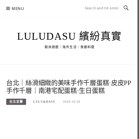
Skip
MENU
to
content
LULUDASU 繽紛真實
歐洲旅遊｜海外生活｜食譜料理
台北｜絲滑細緻的美味手作千層蛋糕·皮皮PP
手作千層｜南港宅配蛋糕·生日蛋糕
台北宜蘭
LULU&DASU
2020-10-26