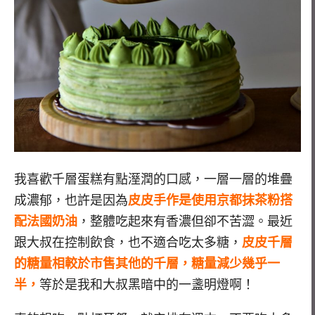
我喜歡千層蛋糕有點溼潤的口感，一層一層的堆疊
成濃郁，也許是因為
皮皮手作是使用京都抹茶粉搭
配法國奶油
，整體吃起來有香濃但卻不苦澀。最近
跟大叔在控制飲食，也不適合吃太多糖，
皮皮千層
的糖量相較於市售其他的千層，糖量減少幾乎一
半，
等於是我和大叔黑暗中的一盞明燈啊！