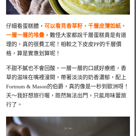
仔細看蛋糕體，
可以看見香草籽，千層皮薄如紙，
一層一層的堆疊
，難怪大家都說千層蛋糕貴是有道
理的，真的很費工呢！相較之下皮皮PP的千層價
格，算是實惠划算呢！
不甜不膩也不會回酸，一層一層的口感好療癒，香
草的滋味在嘴裡漫開，帶著淡淡的奶香濃郁，配上
Fortnum & Mason的伯爵，真的像是一秒到歐洲呀！
天～我好想旅行喔，既然無法出門，只能用味蕾旅
行了。