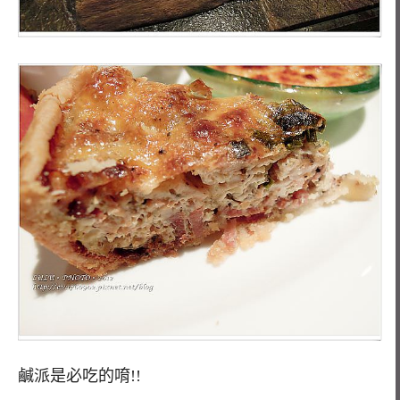
鹹派是必吃的唷!!