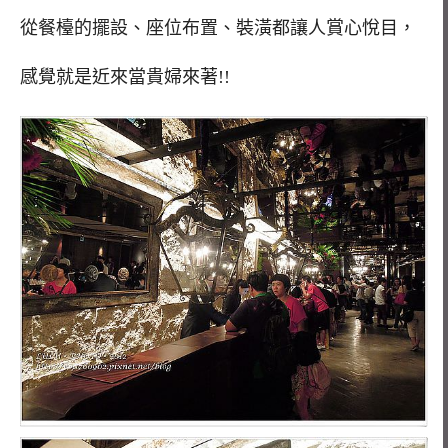
從餐檯的擺設、座位布置、裝潢都讓人賞心悅目，
感覺就是近來當貴婦來著!!