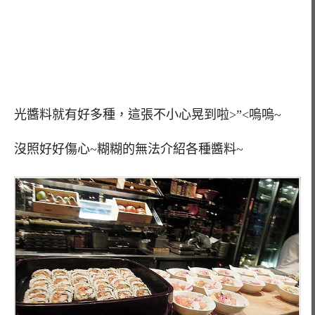
光醬料就有好多種，這張不小心晃到啦>”<嗚嗚~
沒照好好傷心~糊糊的無法介紹各種醬料~