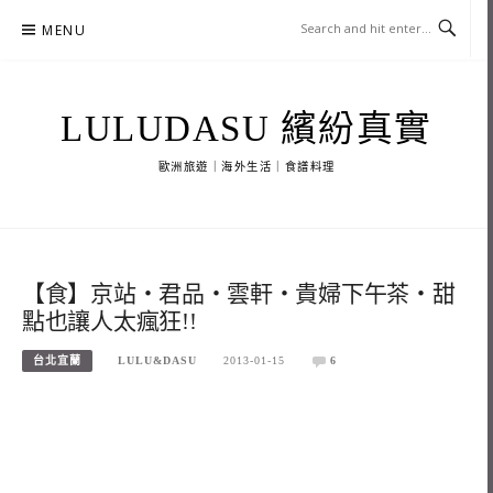
Skip
MENU
to
content
LULUDASU 繽紛真實
歐洲旅遊｜海外生活｜食譜料理
【食】京站‧君品‧雲軒‧貴婦下午茶‧甜
點也讓人太瘋狂!!
台北宜蘭
LULU&DASU
2013-01-15
6