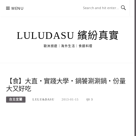
Skip
MENU
to
content
LULUDASU 繽紛真實
歐洲旅遊｜海外生活｜食譜料理
【食】大直‧實踐大學‧鍋饕涮涮鍋‧份量
大又好吃
台北宜蘭
LULU&DASU
2013-01-15
3