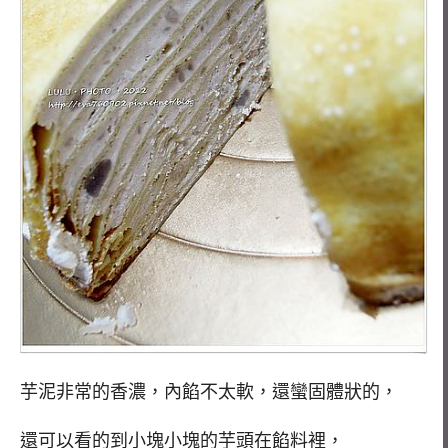
芋泥非常的香濃，內餡不太軟，還蠻固體狀的，
還可以看的到小塊小塊的芋頭在餡料裡，