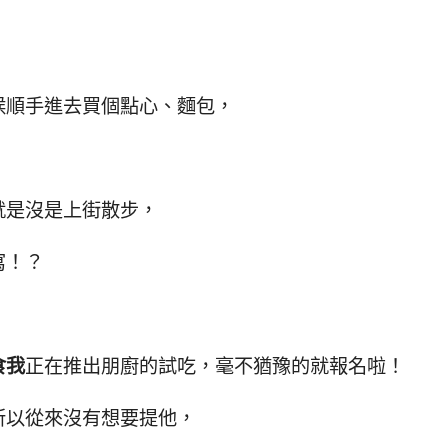
候順手進去買個點心、麵包，
就是沒是上街散步，
寫！？
食我
正在推出朋廚的試吃，毫不猶豫的就報名啦！
所以從來沒有想要提他，