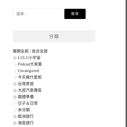
搜
尋
關
鍵
分類
字:
展開全部
|
收合全部
LULU小宇宙
Podcast大來賓
Uncategoried
今天做什麼呢
台灣食旅
大叔汽車專區
婚禮準備
日子＆日常
未分類
歐洲旅行
海島旅行