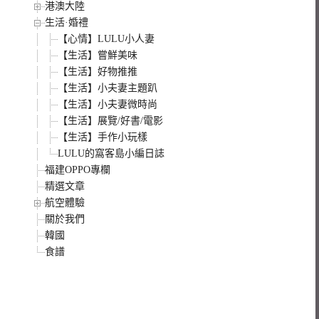
港澳大陸
生活·婚禮
【心情】LULU小人妻
【生活】嘗鮮美味
【生活】好物推推
【生活】小夫妻主題趴
【生活】小夫妻微時尚
【生活】展覽/好書/電影
【生活】手作小玩樣
LULU的窩客島小編日誌
福建OPPO專欄
精選文章
航空體驗
關於我們
韓國
食譜