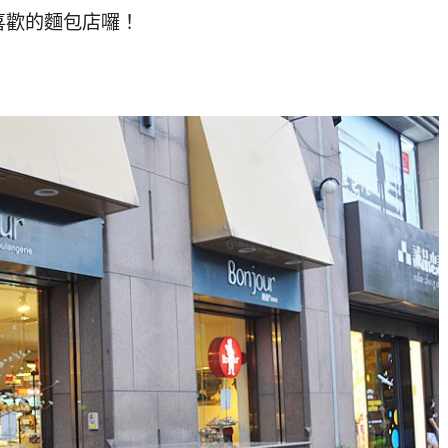
喜歡的麵包店囉！