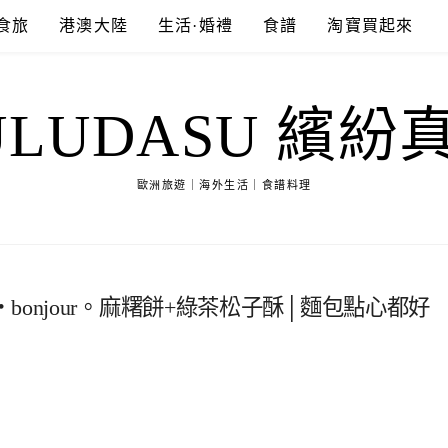
食旅
港澳大陸
生活·婚禮
食譜
淘寶買起來
ULUDASU 繽紛
歐洲旅遊｜海外生活｜食譜料理
onjour。麻糬餅+綠茶松子酥│麵包點心都好