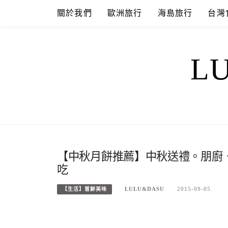
Skip
關於我們
歐洲旅行
海島旅行
台灣
to
content
L
【中秋月餅推薦】中秋送禮。朋廚‧b
吃
LULU&DASU
2015-09-05
【生活】嘗鮮美味