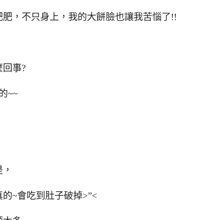
肥，不只身上，我的大餅臉也讓我苦惱了!!
回事?
的~~
是，
的~會吃到肚子破掉>”<