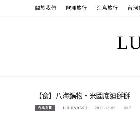
Skip
關於我們
歐洲旅行
海島旅行
台灣
to
content
L
【食】八海鍋物‧米國底迪掰掰
LULU&DASU
2012-12-06
7
台北宜蘭