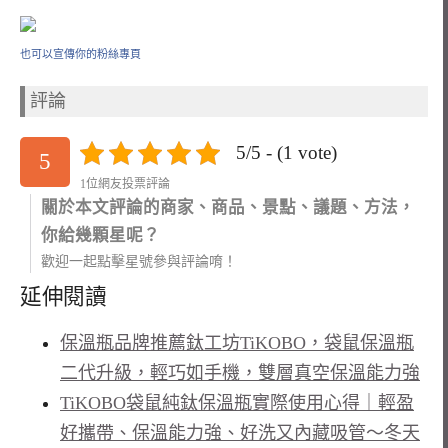
也可以宣傳你的粉絲專頁
評論
5/5 - (1 vote)
5
1位網友投票評論
關於本文評論的商家、商品、景點、議題、方法，
你給幾顆星呢？
歡迎一起點擊星號參與評論唷！
延伸閱讀
保溫瓶品牌推薦鈦工坊TiKOBO，袋鼠保溫瓶
二代升級，輕巧如手機，雙層真空保溫能力強
TiKOBO袋鼠純鈦保溫瓶實際使用心得｜輕盈
好攜帶、保溫能力強、好洗又內藏吸管～冬天