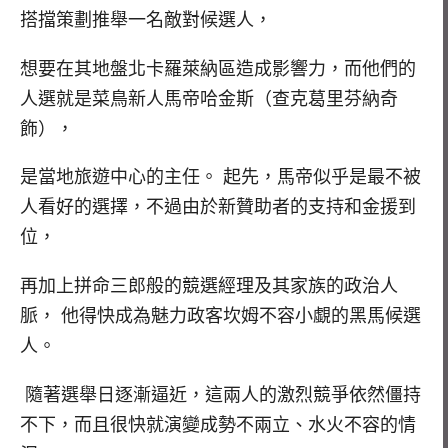
搭擋策劃推舉
一名敵對候選人，
想要在其地盤北卡羅萊納區造成影響力，而他們的
人選就是菜鳥新人馬帝哈金斯（查克葛里芬納奇
飾），
是當地旅遊中心的主任。 起先，馬帝似乎是最不被
人看好的選擇，不過由於新贊助者的支持和
金援到
位，
再加上拼命三郎般的競選經理及其家族的政治人
脈， 他得快成為魅力政客坎姆不容小覷的黑馬候選
人。
隨著選舉日逐漸逼近，這兩人的激烈競爭依然僵持
不下，而且很快就
演變成勢不兩立、水火不容的情