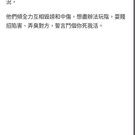
況，
他們傾全力互相毀謗和中傷，想
盡辦法玩陰，耍賤
招陷害、弄臭對方，誓言鬥個你死我活。