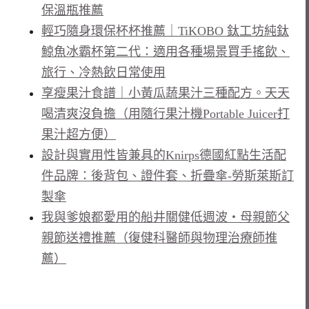
保溫瓶推薦
輕巧隨身環保杯杯推薦｜TiKOBO 鈦工坊純鈦
鯨魚冰霸杯第二代：適用各種場景買手搖飲、
旅行、冷熱飲日常使用
享瘦果汁食譜｜小黃瓜蔬果汁三種配方。天天
喝清爽沒負擔（用隨行果汁機Portable Juicer打
果汁超方便）
設計與實用性皆兼具的Knirps德國紅點生活配
件品牌：後背包、證件套、折疊傘-勞斯萊斯訂
製傘
我與爹娘都愛用的船井關健低週波・母親節父
親節送禮推薦（復健科醫師與物理治療師推
薦）