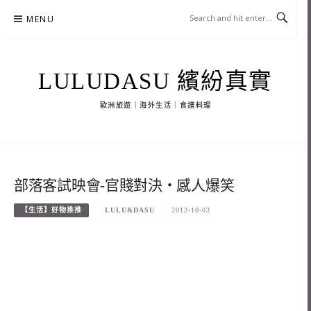
Skip
MENU
to
content
LULUDASU 繽紛真實
歐洲旅遊｜海外生活｜食譜料理
部落客試映會-官賤對決‧感人爆笑
【生活】好物推推
LULU&DASU
2012-10-03