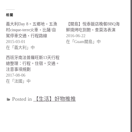
相關
義大利Day 8。五鄉地‧五漁
【關島】悅泰飯店晚餐BBQ海
村cinque-terre火車‧比薩/自
鮮燒烤吃到飽‧查莫洛表演
駕停車交通‧行程路線
2016-06-22
2015-03-01
在「Guam關島」中
在「義大利」中
西班牙南法普羅旺斯13天行程
總整理：行程。住宿。交通。
注意事項規劃
2017-08-06
在「法國」中
Posted in
【生活】好物推推