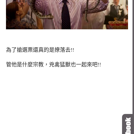
為了搶選票還真的是撩落去!!
管他是什麼宗教，兇禽猛獸也一起來吧!!