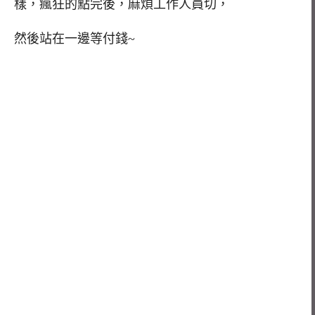
樣，瘋狂的點完後，麻煩工作人員切，
然後站在一邊等付錢~