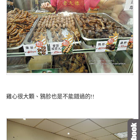
雞心很大顆、鴉胗也是不能錯過的!!