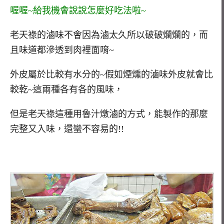
喔喔~給我機會說說怎麼好吃法啦~
老天祿的滷味不會因為滷太久所以破破爛爛的，而
且味道都滲透到肉裡面唷~
外皮屬於比較有水分的~假如煙燻的滷味外皮就會比
較乾~這兩種各有各的風味，
但是老天祿這種用魯汁燉滷的方式，能製作的那麼
完整又入味，還蠻不容易的!!