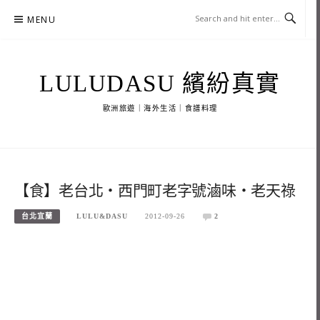
Skip
MENU
to
content
LULUDASU 繽紛真實
歐洲旅遊｜海外生活｜食譜料理
【食】老台北‧西門町老字號滷味‧老天祿
台北宜蘭
LULU&DASU
2012-09-26
2