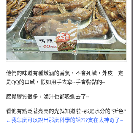
他們的味道有種燉滷的香氣，不會死鹹，外皮一定
是QQ的口感，假如用手去拿~手會黏黏的~
感覺膠質很多，滷汁也都吸進去了~
看他有點泛著亮亮的光就知道啦~那是水分的”折色”
←我怎麼可以說出那麼科學的話???實在太神奇了~