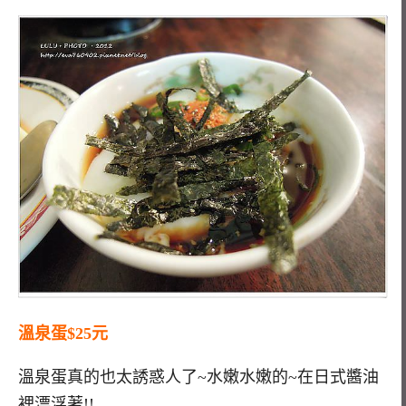
溫泉蛋$25元
溫泉蛋真的也太誘惑人了~水嫩水嫩的~在日式醬油
裡漂浮著!!