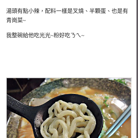
湯頭有點小辣，配料一樣是叉燒、半顆蛋、也是有
青崗菜~
我整碗給他吃光光~粉好吃ㄋㄟ~