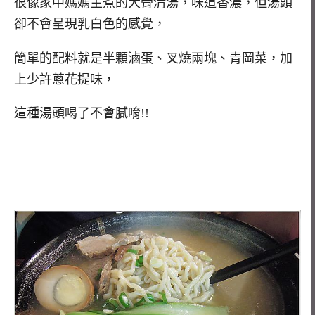
很像家中媽媽主煮的大骨清湯，味道香濃，但湯頭
卻不會呈現乳白色的感覺，
簡單的配料就是半顆滷蛋、叉燒兩塊、青岡菜，加
上少許蔥花提味，
這種湯頭喝了不會膩唷!!