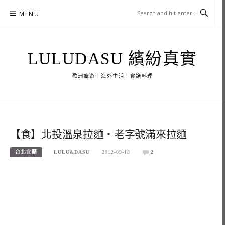
Skip
MENU
to
content
LULUDASU 繽紛真實
歐洲旅遊｜海外生活｜食譜料理
【食】北投溫泉拉麵‧老字號滿來拉麵
台北宜蘭
LULU&DASU
2012-09-18
2