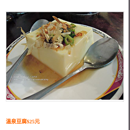
溫泉豆腐$25元