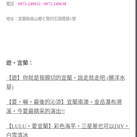
電話：
0972-249632 / 0972-249638
地址：宜蘭縣員山鄉七賢村石頭厝路1號
遊‧宜蘭：
【遊】你就是我親切的宜蘭‧說走就走吧 (勝洋水
草)
【夏‧嚇‧最後的沁涼】宜蘭南澳‧金岳瀑布溯
溪‧今夏最精采的演出!!
【LULU‧愛宜蘭】彩色海芋‧三星蔥也可以DIY‧
白雪清冰