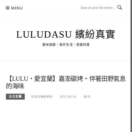
Skip
MENU
to
content
LULUDASU 繽紛真實
歐洲旅遊｜海外生活｜食譜料理
【LULU‧愛宜蘭】嘉澎碳烤‧伴著田野氣息
的海味
台北宜蘭
LULU&DASU
2012-06-14
9