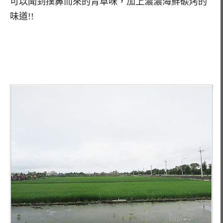
可以聞到撲鼻而來的青草味，加上濃濃海鮮碳烤的
味道!!