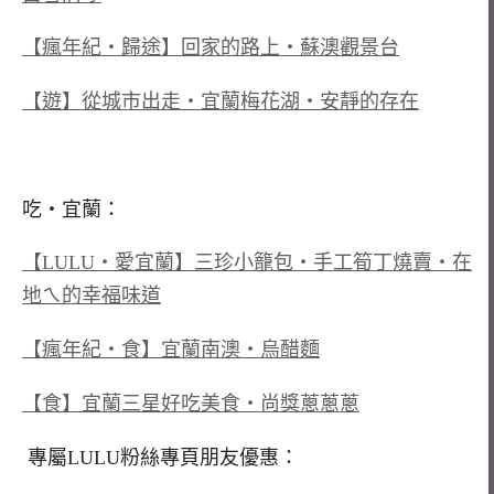
【瘋年紀‧歸途】回家的路上‧蘇澳觀景台
【遊】從城市出走‧宜蘭梅花湖‧安靜的存在
吃‧宜蘭：
【LULU‧愛宜蘭】三珍小籠包‧手工筍丁燒賣‧在
地ㄟ的幸福味道
【瘋年紀‧食】宜蘭南澳‧烏醋麵
【食】宜蘭三星好吃美食‧尚獎蔥蔥蔥
專屬LULU粉絲專頁朋友優惠：