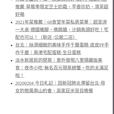
推薦·草莓季限定芝士奶霜、芋香珍奶、清茶超
好喝
2021年菜推薦｜68食堂年菜私房菜單：超澎湃
一大桌·德國豬腳、佛跳牆、沙鍋魚頭好吃！宅
配也可以！（新店 /公館二店）
台北｜絲滑細緻的美味手作千層蛋糕·皮皮PP手
作千層｜南港宅配蛋糕·生日蛋糕
淡水新居民的閒晃｜意外發現八里隱藏版美
食：夜市小吃·無名百元現蒸螃蟹・吃的太滿足
啦！
20200204 今日札記｜因新冠肺炎滯留台北·母
女的微風南山約會、高家莊米苔目晚餐