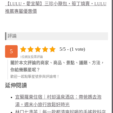
【LULU‧愛宜蘭】三珍小籠包‧筍丁燒賣‧LULU
推薦專屬優惠價
評論
5/5 - (1 vote)
5
1位網友投票評論
關於本文評論的商家、商品、景點、議題、方法，
你給幾顆星呢？
歡迎一起點擊星號參與評論唷！
延伸閱讀
宜蘭羅東住宿｜村却溫泉酒店：帶爸媽去泡
湯。週末小旅行放鬆好時光
林口七盞茶｜每一款都清爽好喝的手搖飲料店