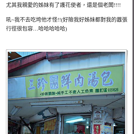
尤其我親愛的姊妹有了護花使者，還是個老闆!!!!
吼~我不去吃垮他才怪!!(好險我好姊妹都對我的囂張
行徑很包容…哈哈哈哈哈)