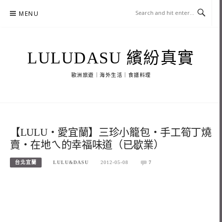
Skip
MENU
to
content
LULUDASU 繽紛真實
歐洲旅遊｜海外生活｜食譜料理
【LULU‧愛宜蘭】三珍小籠包‧手工筍丁燒
賣‧在地ㄟ的幸福味道（已歇業）
台北宜蘭
LULU&DASU
2012-05-08
7