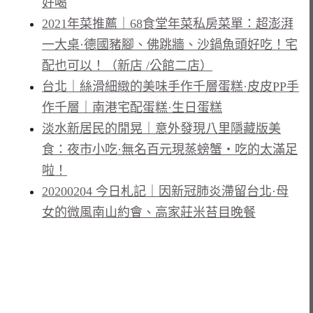
好喝
2021年菜推薦｜68食堂年菜私房菜單：超澎湃
一大桌·德國豬腳、佛跳牆、沙鍋魚頭好吃！宅
配也可以！（新店 /公館二店）
台北｜絲滑細緻的美味手作千層蛋糕·皮皮PP手
作千層｜南港宅配蛋糕·生日蛋糕
淡水新居民的閒晃｜意外發現八里隱藏版美
食：夜市小吃·無名百元現蒸螃蟹・吃的太滿足
啦！
20200204 今日札記｜因新冠肺炎滯留台北·母
女的微風南山約會、高家莊米苔目晚餐