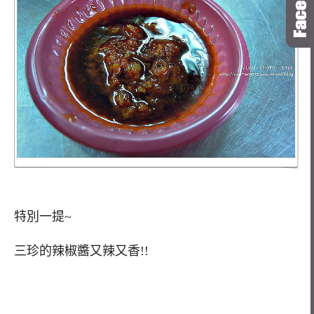
特別一提~
三珍的辣椒醬又辣又香!!