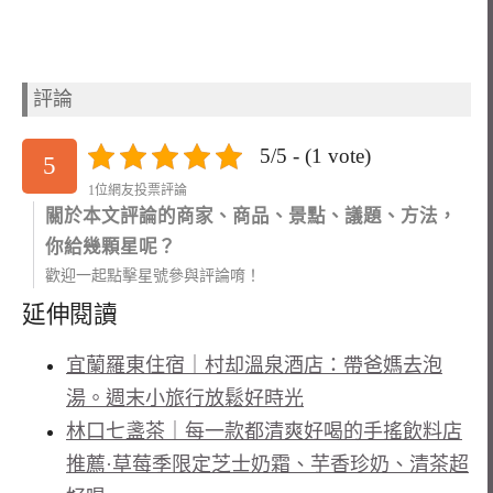
評論
5/5 - (1 vote)
5
1位網友投票評論
關於本文評論的商家、商品、景點、議題、方法，
你給幾顆星呢？
歡迎一起點擊星號參與評論唷！
延伸閱讀
宜蘭羅東住宿｜村却溫泉酒店：帶爸媽去泡
湯。週末小旅行放鬆好時光
林口七盞茶｜每一款都清爽好喝的手搖飲料店
推薦·草莓季限定芝士奶霜、芋香珍奶、清茶超