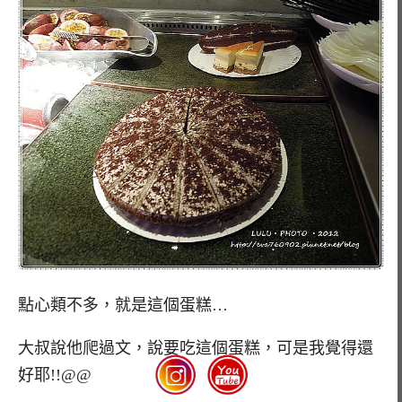
點心類不多，就是這個蛋糕…
大叔說他爬過文，說要吃這個蛋糕，可是我覺得還
好耶!!@@