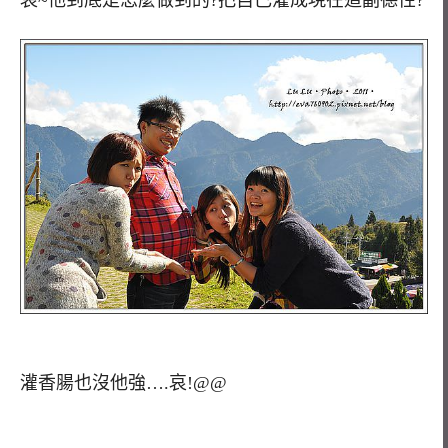
哀~他到底是怎麼做到的?把自己灌成現在這副德性?
灌香腸也沒他強….哀!@@