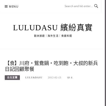
Skip
MENU
to
content
LULUDASU 繽紛真實
歐洲旅遊｜海外生活｜食譜料理
【食】川府‧鴛鴦鍋‧吃到飽‧大叔的新兵
日記回顧聚餐
台北宜蘭
LULU&DASU
2012-02-13
4