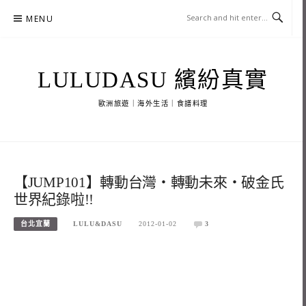
Skip
MENU
to
content
LULUDASU 繽紛真實
歐洲旅遊｜海外生活｜食譜料理
【JUMP101】轉動台灣‧轉動未來‧破金氏
世界紀錄啦!!
台北宜蘭
LULU&DASU
2012-01-02
3