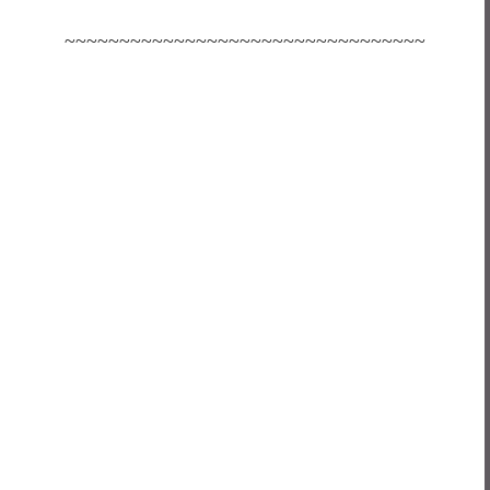
~~~~~~~~~~~~~~~~~~~~~~~~~~~~~~~~~