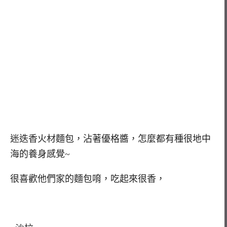
迷迭香火材麵包，沾著優格醬，怎麼都有種很地中
海的養身感覺~
很喜歡他們家的麵包唷，吃起來很香，