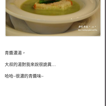
青醬濃湯，
大叔的湯對我來說很詭異…
哈哈~很濃的青醬味~