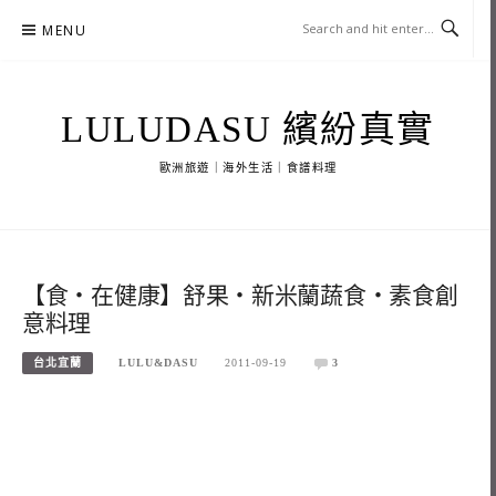
Skip
MENU
to
content
LULUDASU 繽紛真實
歐洲旅遊｜海外生活｜食譜料理
【食‧在健康】舒果‧新米蘭蔬食‧素食創
意料理
台北宜蘭
LULU&DASU
2011-09-19
3