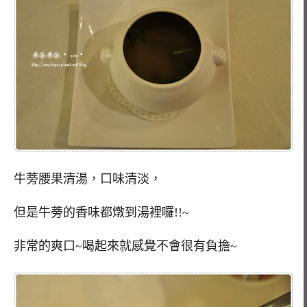
牛蒡腰果清湯，口味清淡，
但是牛蒡的香味都燉到湯裡囉!!~
非常的爽口~喝起來就感覺不會很有負擔~