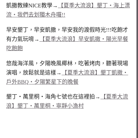
凱撒教練NICE教學→
【夏季大流浪】墾丁‧海上漂
流‧我們去划獨木舟囉!!
早安墾丁，早安凱撒，早安我的渡假時光!!!吃飽才
有力氣玩唷→
【夏季大流浪】早安凱撒‧陽光早餐
吃飽飽
悠哉海洋風，夕陽晚風椰林，吃著烤肉，聽著現場
演唱，放鬆就是這樣→
【夏季大流浪】墾丁凱撒‧
戶外BBQ‧夕陽繁星下的晚餐
墾丁‧萬里桐‧海角七號也在這裡拍→
【夏季大流
浪】墾丁‧萬里桐‧寧靜小漁村