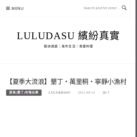
Skip
MENU
to
content
LULUDASU 繽紛真實
歐洲旅遊｜海外生活｜食譜料理
【夏季大流浪】墾丁‧萬里桐‧寧靜小漁村
屏東(墾丁)吃喝玩樂
LULU&DASU
2011-09-13
7