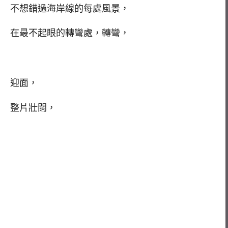
不想錯過海岸線的每處風景，
在最不起眼的轉彎處，轉彎，
迎面，
整片壯闊，