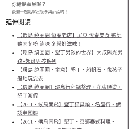
你給幾顆星呢？
歡迎一起點擊星號參與評論唷！
延伸閱讀
【環島 繞圈圈 恆春老店】屏東 恆春美食 夥計
鴨肉冬粉 滷味 冬粉好滋味！
【環島 繞圈圈‧墾丁男孩的世界】大叔陽光男
孩+起肖男孩系列
【環島 繞圈圈‧童意】墾丁‧船帆石‧像孩子
般地玩耍去
【環島 繞圈圈】環島行程總整理‧花東順遊‧
墾丁渡假
【2011‧候鳥南飛】墾丁貓鼻頭‧名產街‧請
認老闆娘
【2011‧候鳥南飛】墾丁‧雲鄉泰式料理‧