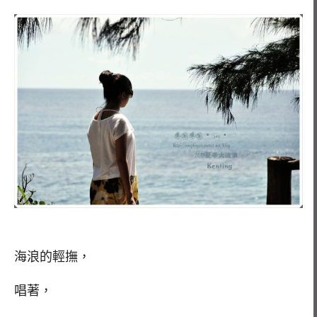
海浪的輕撫，
唱著，