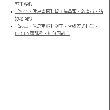
墾丁渡假
【2011‧候鳥南飛】墾丁貓鼻頭‧名產街‧請
認老闆娘
【2011‧候鳥南飛】墾丁‧雲鄉泰式料理‧
LUCKY鹽酥雞‧打包回飯店