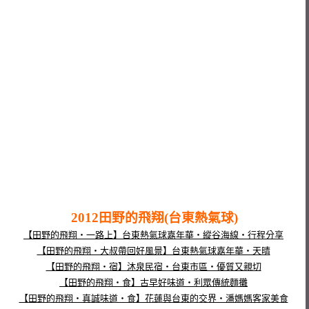
2012田野的飛翔(台東熱氣球)
【田野的飛翔‧一路上】台東熱氣球嘉年華‧縱谷海線‧行程分享
【田野的飛翔‧大叔帶回好風景】台東熱氣球嘉年華‧天晴
【田野的飛翔‧宿】沐泉民宿‧台東市區‧優質又親切
【田野的飛翔‧食】古早好味道‧利眾傳統麵攤
【田野的飛翔‧真誠味道‧食】花蓮與台東的交界‧潘媽媽客家美食