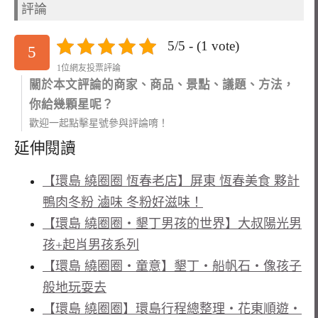
評論
5/5 - (1 vote)
5
1位網友投票評論
關於本文評論的商家、商品、景點、議題、方法，
你給幾顆星呢？
歡迎一起點擊星號參與評論唷！
延伸閱讀
【環島 繞圈圈 恆春老店】屏東 恆春美食 夥計
鴨肉冬粉 滷味 冬粉好滋味！
【環島 繞圈圈‧墾丁男孩的世界】大叔陽光男
孩+起肖男孩系列
【環島 繞圈圈‧童意】墾丁‧船帆石‧像孩子
般地玩耍去
【環島 繞圈圈】環島行程總整理‧花東順遊‧