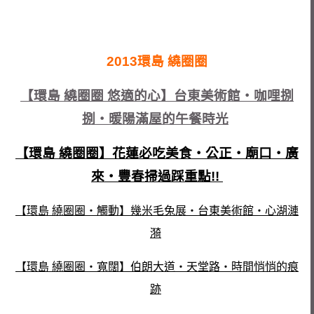
2013環島 繞圈圈
【環島 繞圈圈 悠適的心】台東美術館‧咖哩捌
捌‧暖陽滿屋的午餐時光
【環島 繞圈圈】花蓮必吃美食‧公正‧廟口‧廣
來‧豐春掃過踩重點!!
【環島 繞圈圈‧觸動】幾米毛兔展‧台東美術館‧心湖漣
漪
【環島 繞圈圈‧寬闊】伯朗大道‧天堂路‧時間悄悄的痕
跡