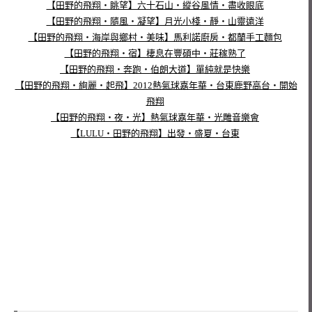
【田野的飛翔‧眺望】六十石山‧縱谷風情‧盡收眼底
【田野的飛翔‧隨風‧凝望】月光小棧‧靜‧山靈遠洋
【田野的飛翔‧海岸與鄉村‧美味】馬利諾廚房‧都蘭手工麵包
【田野的飛翔‧宿】棲息在豐碩中‧莊稼熟了
【田野的飛翔‧奔跑‧伯朗大道】單純就是快樂
【田野的飛翔‧絢麗‧起飛】2012熱氣球嘉年華‧台東鹿野高台‧開始
飛翔
【田野的飛翔‧夜‧光】熱氣球嘉年華‧光雕音樂會
【LULU‧田野的飛翔】出發‧盛夏‧台東