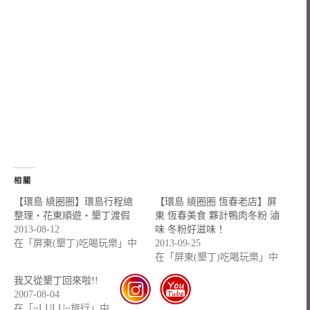
相關
【環島 繞圈圈】環島行程總
【環島 繞圈圈 恆春老店】屏
整理‧花東順遊‧墾丁渡假
東 恆春美食 夥計鴨肉冬粉 滷
2013-08-12
味 冬粉好滋味！
在「屏東(墾丁)吃喝玩樂」中
2013-09-25
在「屏東(墾丁)吃喝玩樂」中
我又從墾丁回來啦!!
2007-08-04
在「~LULU~旅行」中