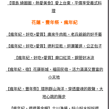
【環島 繞圈圈‧熱愛美食】愛上台東‧平價享受義式料
理
花蓮‧豐年祭‧瘋年紀
【瘋年紀‧好吃+愛買】廣來牛肉乾‧老兵爺爺的好手藝
【瘋年紀‧好吃+愛買】德利豆乾‧迴瀾薯道‧公正包子
【瘋年紀‧好吃+愛買】廟口紅茶‧鋼管好冰涼
【瘋年紀‧宿】花蓮新城‧福田民宿‧活力滿滿又豐富的
小天地
【瘋年紀‧豐年祭】環抱群山海洋‧穿透靈魂的歌聲‧大
地心跳的舞步
【瘋年紀‧摸摸黃金蜆】立川漁場‧好山好水好好摸