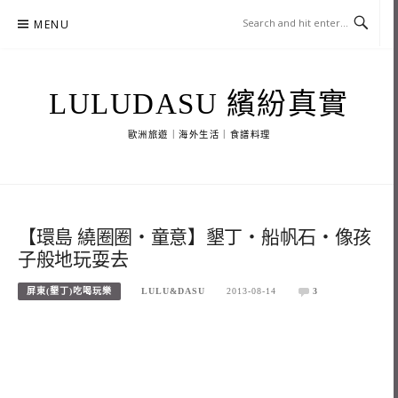
Skip
MENU
to
content
LULUDASU 繽紛真實
歐洲旅遊｜海外生活｜食譜料理
【環島 繞圈圈‧童意】墾丁‧船帆石‧像孩
子般地玩耍去
屏東(墾丁)吃喝玩樂
LULU&DASU
2013-08-14
3