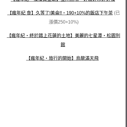
【瘋年紀 食】久等了!美侖!!‧190+10%的飯店下午茶
(已
漲價250+10%)
【瘋年紀‧終於踏上花蓮的土地】美麗的七星潭‧松園別
館
【瘋年紀‧旅行的開始】烏龍滿天飛