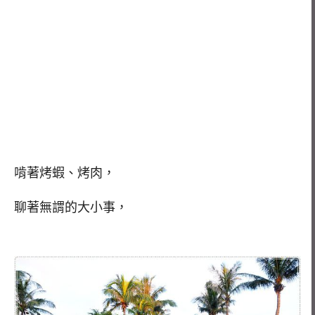
啃著烤蝦、烤肉，
聊著無謂的大小事，