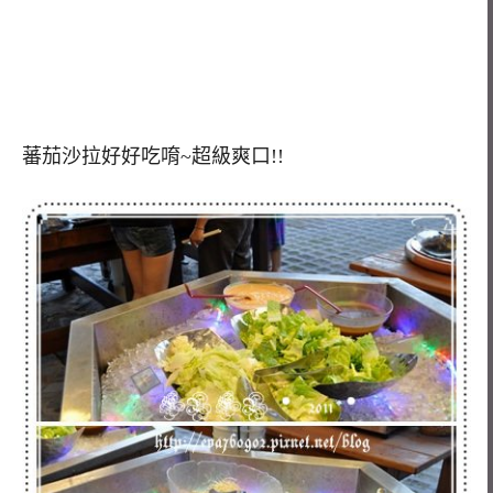
蕃茄沙拉好好吃唷~超級爽口!!