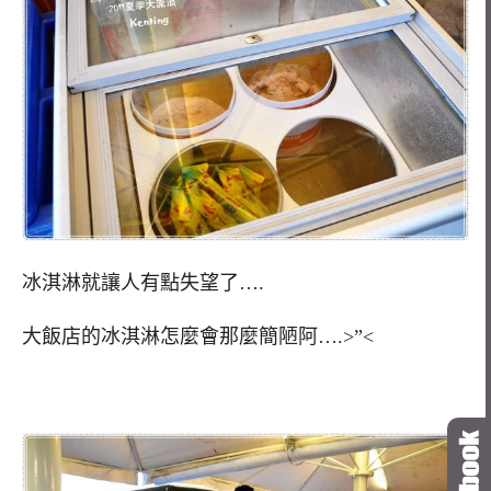
冰淇淋就讓人有點失望了….
大飯店的冰淇淋怎麼會那麼簡陋阿….>”<