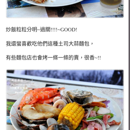
炒飯粒粒分明~過關!!!!~GOOD!
我還蠻喜歡吃他們這種土司大蒜麵包，
有些麵包店也會烤一條一條的賣，很香~!!