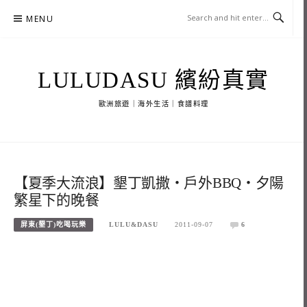
Skip
MENU
to
content
LULUDASU 繽紛真實
歐洲旅遊｜海外生活｜食譜料理
【夏季大流浪】墾丁凱撒‧戶外BBQ‧夕陽
繁星下的晚餐
屏東(墾丁)吃喝玩樂
LULU&DASU
2011-09-07
6