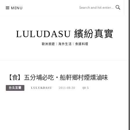
Skip
MENU
to
content
LULUDASU 繽紛真實
歐洲旅遊｜海外生活｜食譜料理
【食】五分埔必吃‧船軒鄉村煙燻滷味
台北宜蘭
LULU&DASU
2011-08-30
5