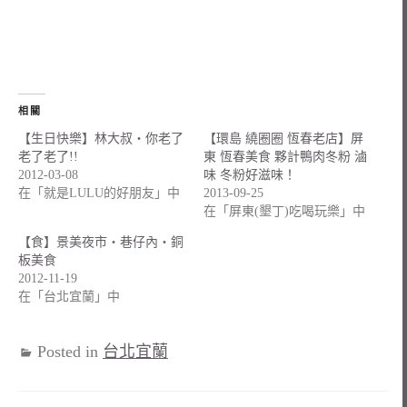
相關
【生日快樂】林大叔‧你老了
【環島 繞圈圈 恆春老店】屏
老了老了!!
東 恆春美食 夥計鴨肉冬粉 滷
2012-03-08
味 冬粉好滋味！
在「就是LULU的好朋友」中
2013-09-25
在「屏東(墾丁)吃喝玩樂」中
【食】景美夜市‧巷仔內‧銅
板美食
2012-11-19
在「台北宜蘭」中
Posted in
台北宜蘭