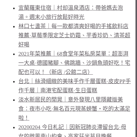
宜蘭羅東住宿｜村却溫泉酒店：帶爸媽去泡
湯。週末小旅行放鬆好時光
林口七盞茶｜每一款都清爽好喝的手搖飲料店
推薦·草莓季限定芝士奶霜、芋香珍奶、清茶超
好喝
2021年菜推薦｜68食堂年菜私房菜單：超澎湃
一大桌·德國豬腳、佛跳牆、沙鍋魚頭好吃！宅
配也可以！（新店 /公館二店）
台北｜絲滑細緻的美味手作千層蛋糕·皮皮PP手
作千層｜南港宅配蛋糕·生日蛋糕
淡水新居民的閒晃｜意外發現八里隱藏版美
食：夜市小吃·無名百元現蒸螃蟹・吃的太滿足
啦！
20200204 今日札記｜因新冠肺炎滯留台北·母
女的微風南山約會、高家莊米苔目晚餐