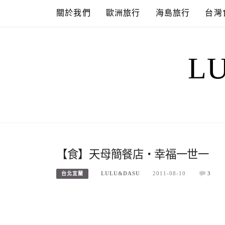
Skip
關於我們
歐洲旅行
海島旅行
台灣
to
content
L
【食】天母簡餐店‧幸福一世一
LULU&DASU
2011-08-10
3
台北宜蘭