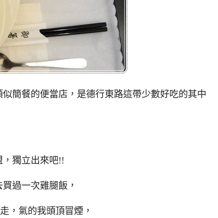
類似簡餐的便當店，是德行東路這帶少數好吃的其中
，獨立出來吧!!
去買過一次雞腿飯，
能走，氣的我頭頂冒煙，