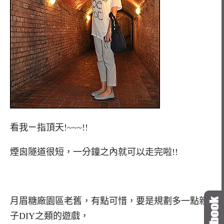
看我ㄧ指頂天!~~~!!
煙囪隧道很短，一分鐘之內就可以走完啦!!
月眉糖廠園區老舊，有點可惜，要是規劃多一點親
子DIY之類的遊戲，