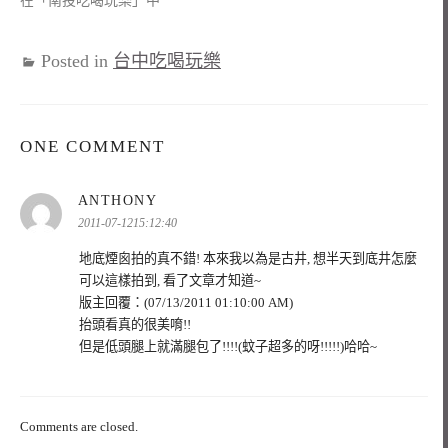
在「南投吃喝玩樂」中
Posted in
台中吃喝玩樂
ONE COMMENT
表
ANTHONY
示:
2011-07-1215:12:40
地底煙囪拍的真不錯! 本來我以為是古井, 想半天到底井怎麼
可以這樣拍到, 看了文章才知道~
版主回覆：(07/13/2011 01:10:00 AM)
抬頭看真的很美唷!!
但是低頭腿上就滿腿包了!!!!(蚊子超多的呀!!!!!)哈哈~
Comments are closed.