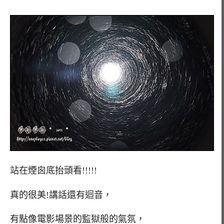
站在煙囪底抬頭看!!!!!
真的很美!講話還有迴音，
有點像電影場景的監獄般的氣氛，