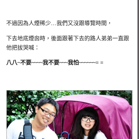
不過因為人煙稀少…我們又沒跟導覽時間，
下去地底煙囪時，後面跟著下去的路人弟弟一直跟
他把拔哭喊：
八八~不要~~~~我不要~~~我怕~~~~~~= =