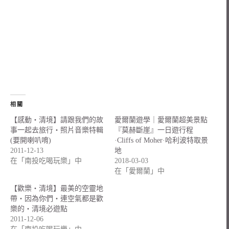
相關
【感動‧清境】請跟我們的故
愛爾蘭遊學｜愛爾蘭超美景點
事一起去旅行‧照片音樂特輯
『莫赫斷崖』一日遊行程
(要開喇叭唷)
·Cliffs of Moher·哈利波特取景
2011-12-13
地
在「南投吃喝玩樂」中
2018-03-03
在「愛爾蘭」中
【歡樂‧清境】最美的空靈地
帶‧因為你們‧連空氣都是歡
樂的‧清境必遊點
2011-12-06