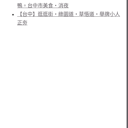
鴨。台中市美食‧消夜
【台中】逛逛街‧綠園道‧草悟道‧舉牌小人
正夯