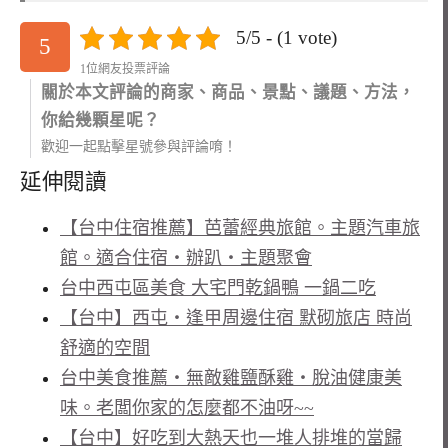
5/5 - (1 vote)
5
1位網友投票評論
關於本文評論的商家、商品、景點、議題、方法，
你給幾顆星呢？
歡迎一起點擊星號參與評論唷！
延伸閱讀
【台中住宿推薦】芭蕾經典旅館。主題汽車旅
館。適合住宿‧辦趴‧主題聚會
台中西屯區美食 大宅門乾鍋鴨 一鍋二吃
【台中】西屯‧逢甲周邊住宿 默砌旅店 時尚
舒適的空間
台中美食推薦‧無敵雞鹽酥雞‧脫油健康美
味。老闆你家的怎麼都不油呀~~
【台中】好吃到大熱天也一堆人排堆的當歸