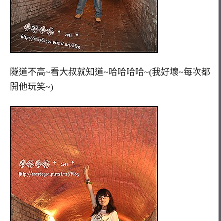
隧道不高~看大叔就知道~哈哈哈哈~(我好壞~每次都
開他玩笑~)