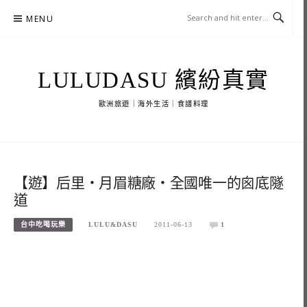
Skip
MENU
to
content
LULUDASU 繽紛真實
歐洲旅遊｜海外生活｜食譜料理
【遊】后里‧月眉糖廠‧全國唯一的囪底隧
道
台中吃喝玩樂
LULU&DASU
2011-06-13
1