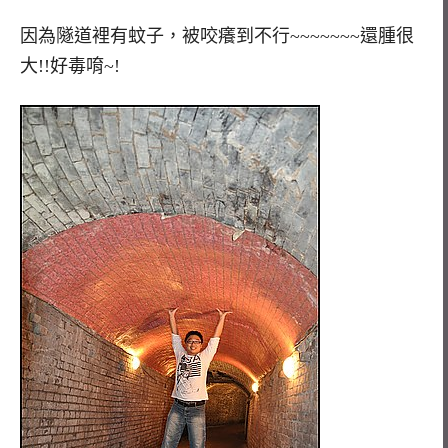
因為隧道裡有蚊子，被咬癢到不行~~~~~~~還腫很
大!!好毒唷~!