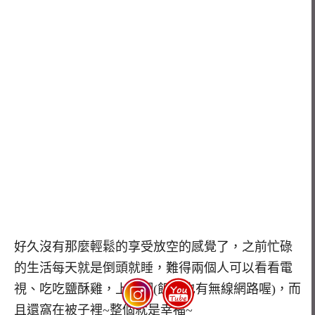
好久沒有那麼輕鬆的享受放空的感覺了，之前忙碌
的生活每天就是倒頭就睡，難得兩個人可以看看電
視、吃吃鹽酥雞，上上網(飯店也有無線網路喔)，而
且還窩在被子裡~整個就是幸福~