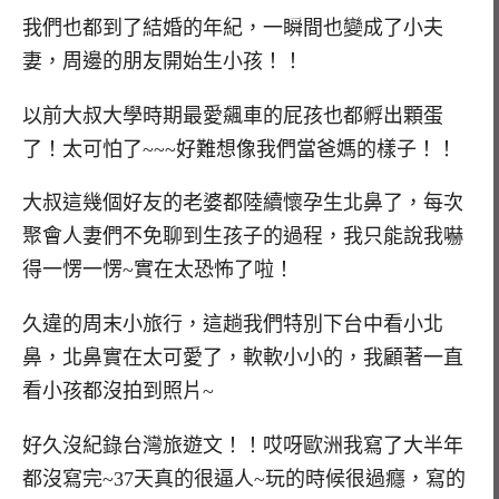
我們也都到了結婚的年紀，一瞬間也變成了小夫
妻，周邊的朋友開始生小孩！！
以前大叔大學時期最愛飆車的屁孩也都孵出顆蛋
了！太可怕了~~~好難想像我們當爸媽的樣子！！
大叔這幾個好友的老婆都陸續懷孕生北鼻了，每次
聚會人妻們不免聊到生孩子的過程，我只能說我嚇
得一愣一愣~實在太恐怖了啦！
久違的周末小旅行，這趟我們特別下台中看小北
鼻，北鼻實在太可愛了，軟軟小小的，我顧著一直
看小孩都沒拍到照片~
好久沒紀錄台灣旅遊文！！哎呀歐洲我寫了大半年
都沒寫完~37天真的很逼人~玩的時候很過癮，寫的