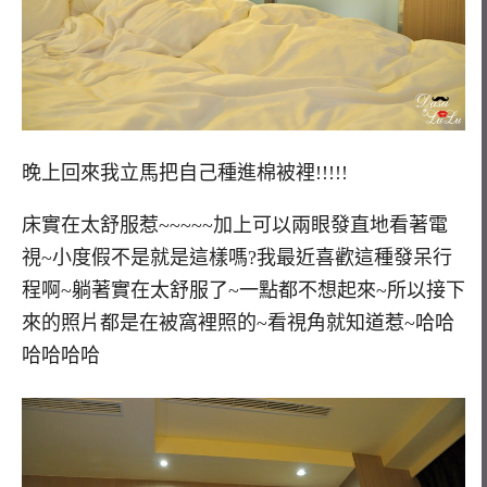
晚上回來我立馬把自己種進棉被裡!!!!!
床實在太舒服惹~~~~~加上可以兩眼發直地看著電
視~小度假不是就是這樣嗎?我最近喜歡這種發呆行
程啊~躺著實在太舒服了~一點都不想起來~所以接下
來的照片都是在被窩裡照的~看視角就知道惹~哈哈
哈哈哈哈