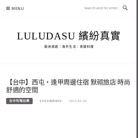
Skip
MENU
to
content
LULUDASU 繽紛真實
歐洲旅遊｜海外生活｜食譜料理
【台中】西屯‧逢甲周邊住宿 默砌旅店 時尚
舒適的空間
台中吃喝玩樂
LULU&DASU
2015-01-20