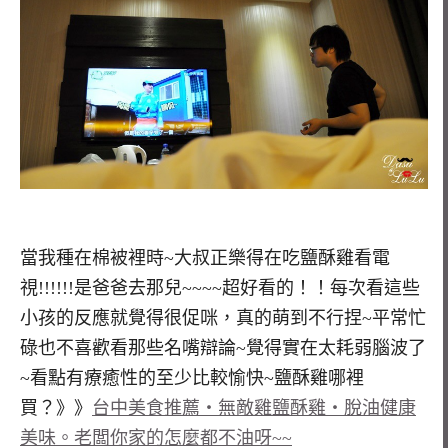
當我種在棉被裡時~大叔正樂得在吃鹽酥雞看電
視!!!!!!是爸爸去那兒~~~~超好看的！！每次看這些
小孩的反應就覺得很促咪，真的萌到不行捏~平常忙
碌也不喜歡看那些名嘴辯論~覺得實在太耗弱腦波了
~看點有療癒性的至少比較愉快~鹽酥雞哪裡
買？》》
台中美食推薦‧無敵雞鹽酥雞‧脫油健康
美味。老闆你家的怎麼都不油呀~~