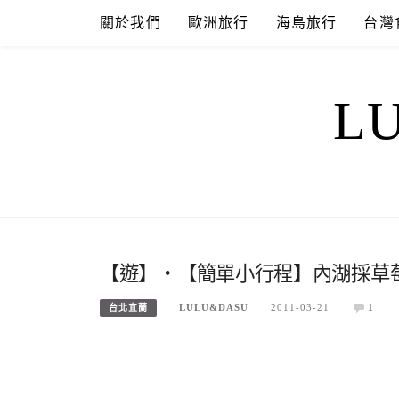
Skip
關於我們
歐洲旅行
海島旅行
台灣
to
content
L
【遊】‧【簡單小行程】內湖採草莓
LULU&DASU
2011-03-21
1
台北宜蘭