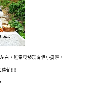
尺左右，無意見發現有個小攤販，
蔔!!!!
!