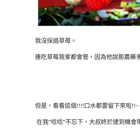
我沒採過草苺。
連吃草莓我爹都會管，因為他說那農藥多!!
但是，看看這個!!!!口水都要留下來啦!!~
在我”唸唸”不忘下，大叔終於逮到機會帶