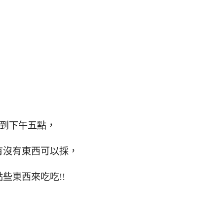
放到下午五點，
有沒有東西可以採，
些東西來吃吃!!