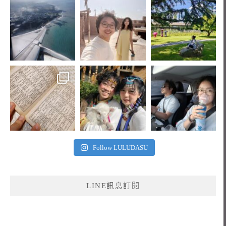
Follow LULUDASU
LINE訊息訂閱