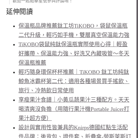
歡迎一起點擊星號參與評論唷！
延伸閱讀
保溫瓶品牌推薦鈦工坊TiKOBO，袋鼠保溫瓶
二代升級，輕巧如手機，雙層真空保溫能力強
TiKOBO袋鼠純鈦保溫瓶實際使用心得｜輕盈
好攜帶、保溫能力強、好洗又內藏吸管～冬天
保溫瓶推薦
輕巧隨身環保杯杯推薦｜TiKOBO 鈦工坊純鈦
鯨魚冰霸杯第二代：適用各種場景買手搖飲、
旅行、冷熱飲日常使用
享瘦果汁食譜｜小黃瓜蔬果汁三種配方。天天
喝清爽沒負擔（用隨行果汁機Portable Juicer打
果汁超方便）
設計與實用性皆兼具的Knirps德國紅點生活配
件品牌：後背包、證件套、折疊傘-勞斯萊斯訂