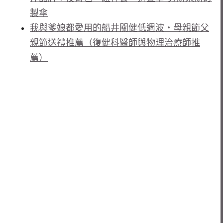
製傘
我與爹娘都愛用的船井關健低週波・母親節父
親節送禮推薦（復健科醫師與物理治療師推
薦）