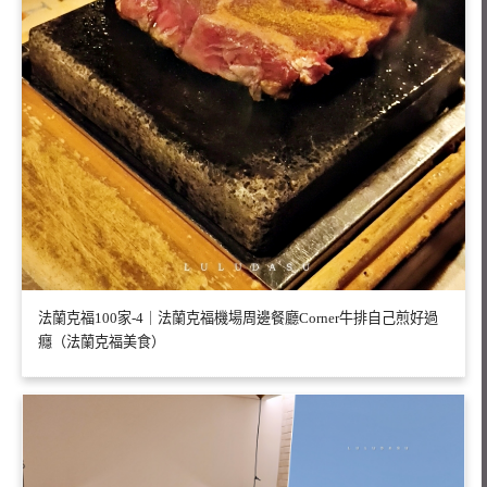
法蘭克福100家-4｜法蘭克福機場周邊餐廳Corner牛排自己煎好過
癮（法蘭克福美食）