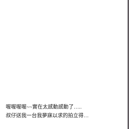
喔喔喔喔~~實在太感動感動了…..
叔仔送我一台我夢寐以求的拍立得…