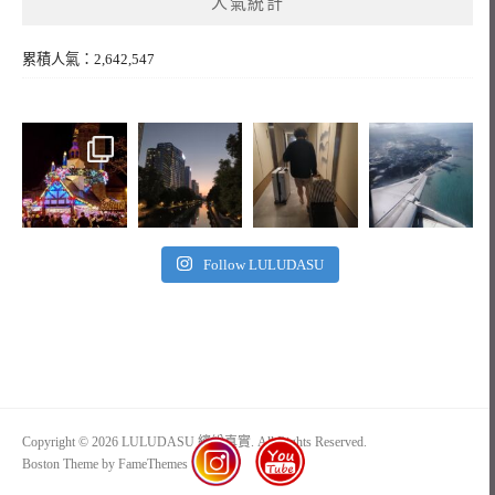
人氣統計
累積人氣：2,642,547
Follow LULUDASU
Copyright © 2026 LULUDASU 繽紛真實. All Rights Reserved.
Boston Theme by
FameThemes