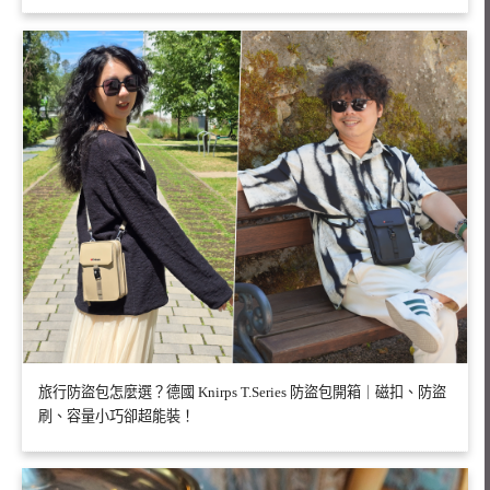
旅行防盜包怎麼選？德國 Knirps T.Series 防盜包開箱｜磁扣、防盜
刷、容量小巧卻超能裝！