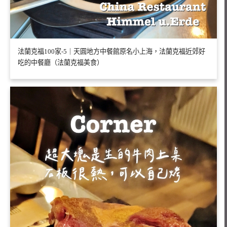
法蘭克福100家-5｜天圓地方中餐館原名小上海，法蘭克福近郊好
吃的中餐廳（法蘭克福美食）