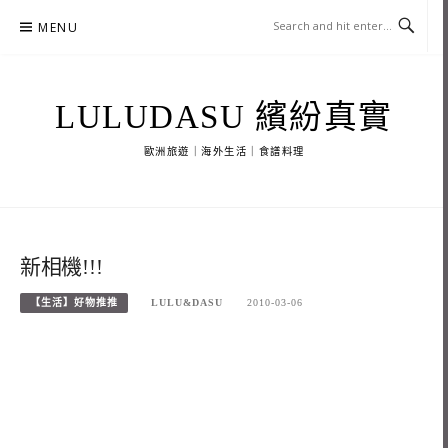
Skip
MENU
to
content
LULUDASU 繽紛真實
歐洲旅遊｜海外生活｜食譜料理
新相機!!!
【生活】好物推推
LULU&DASU
2010-03-06