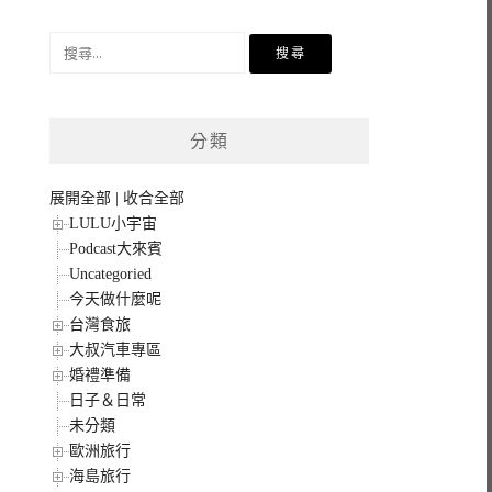
搜
尋
關
鍵
分類
字:
展開全部
|
收合全部
LULU小宇宙
Podcast大來賓
Uncategoried
今天做什麼呢
台灣食旅
大叔汽車專區
婚禮準備
日子＆日常
未分類
歐洲旅行
海島旅行