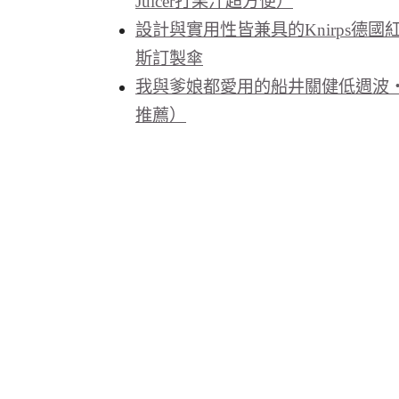
Juicer打果汁超方便）
設計與實用性皆兼具的Knirps德
斯訂製傘
我與爹娘都愛用的船井關健低週波
推薦）