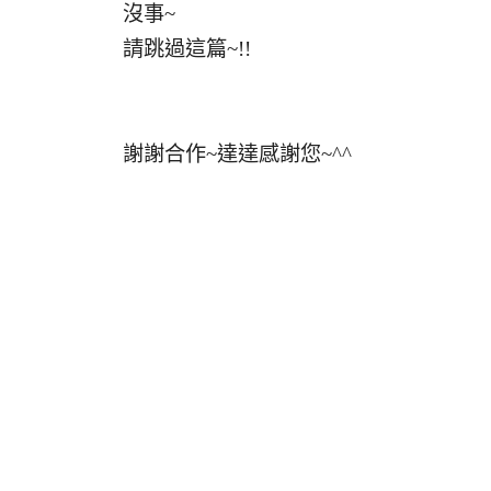
沒事~
請跳過這篇~!!
謝謝合作~達達感謝您~^^