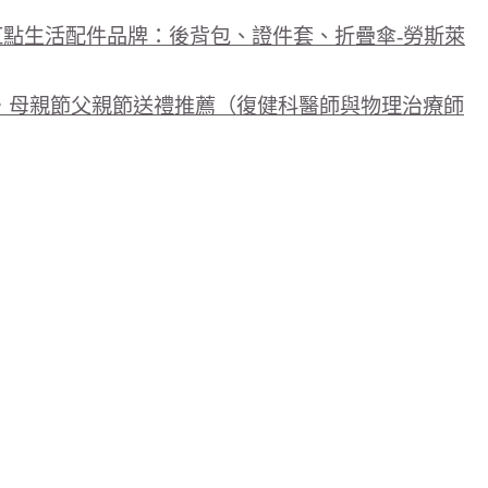
國紅點生活配件品牌：後背包、證件套、折疊傘-勞斯萊
・母親節父親節送禮推薦（復健科醫師與物理治療師