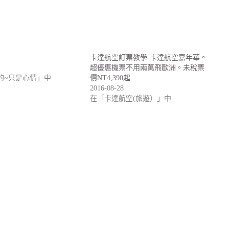
卡達航空訂票教學-卡達航空嘉年華。
超優惠機票不用兩萬飛歐洲。未稅票
U的~只是心情」中
價NT4,390起
2016-08-28
在「卡達航空(旅遊）」中