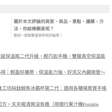
關於本文評論的商家、商品、景點、議題、方
法，你給幾顆星呢？
歡迎一起點擊星號參與評論唷！
，袋鼠保溫瓶二代升級，輕巧如手機，雙層真空保溫能
用心得｜輕盈好攜帶、保溫能力強、好洗又內藏吸管～
O 鈦工坊純鈦鯨魚冰霸杯第二代：適用各種場景買手搖
。天天喝清爽沒負擔（用隨行果汁機Portable