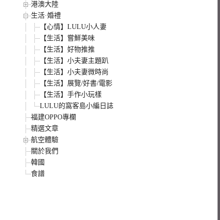
港澳大陸
生活·婚禮
【心情】LULU小人妻
【生活】嘗鮮美味
【生活】好物推推
【生活】小夫妻主題趴
【生活】小夫妻微時尚
【生活】展覽/好書/電影
【生活】手作小玩樣
LULU的窩客島小編日誌
福建OPPO專欄
精選文章
航空體驗
關於我們
韓國
食譜