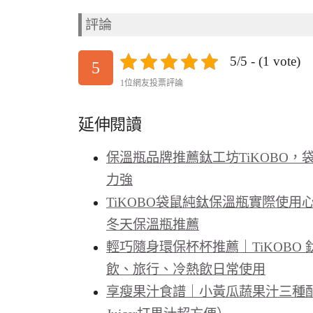
評論
5/5 - (1 vote)
5
1位網友投票評論
延伸閱讀
保溫瓶品牌推薦鈦工坊TiKOBO
力強
TiKOBO袋鼠純鈦保溫瓶實際使
冬天保溫瓶推薦
輕巧隨身環保杯杯推薦｜TiKOB
飲、旅行、冷熱飲日常使用
享瘦果汁食譜｜小黃瓜蔬果汁三種配方