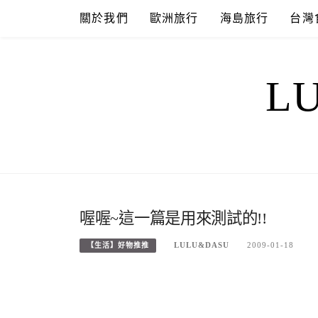
Skip
關於我們
歐洲旅行
海島旅行
台灣
to
content
L
喔喔~這一篇是用來測試的!!
LULU&DASU
2009-01-18
【生活】好物推推