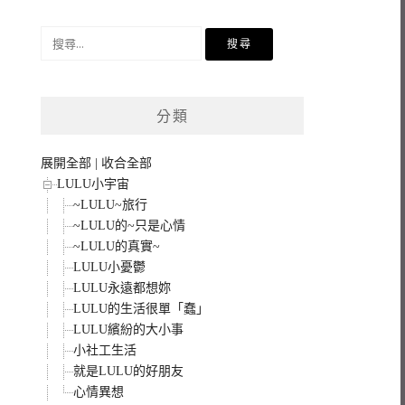
搜
尋
關
鍵
分類
字:
展開全部
|
收合全部
LULU小宇宙
~LULU~旅行
~LULU的~只是心情
~LULU的真實~
LULU小憂鬱
LULU永遠都想妳
LULU的生活很單「蠢」
LULU繽紛的大小事
小社工生活
就是LULU的好朋友
心情異想