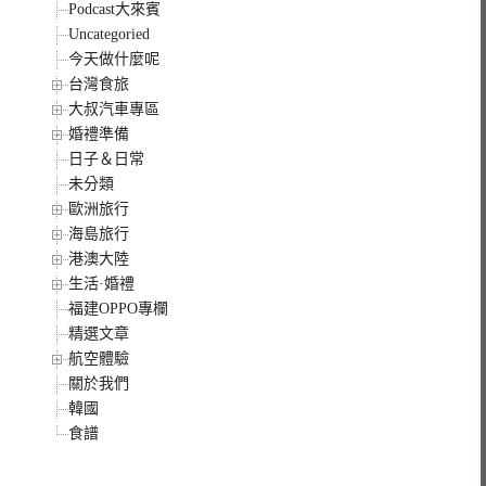
Podcast大來賓
Uncategoried
今天做什麼呢
台灣食旅
大叔汽車專區
婚禮準備
日子＆日常
未分類
歐洲旅行
海島旅行
港澳大陸
生活·婚禮
福建OPPO專欄
精選文章
航空體驗
關於我們
韓國
食譜