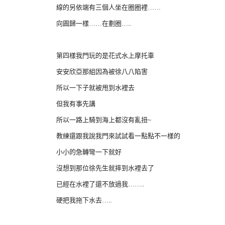
線的另依端有三個人坐在圈圈裡……
向圓歸一樣……在劃圈…..
第四樣我門玩的是花式水上摩托車
安安欣亞那組因為被徐八八陷害
所以一下子就被甩到水裡去
但我有事先講
所以一路上騎到海上都沒有亂扭~
教練還跟我說我門來試試看一點點不一樣的
小小的急轉彎一下就好
沒想到那位徐先生就摔到水裡去了
已經在水裡了還不放過我……..
硬把我拖下水去…..