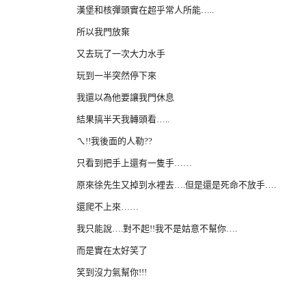
漢堡和核彈頭實在超乎常人所能…..
所以我門放棄
又去玩了一次大力水手
玩到一半突然停下來
我還以為他要讓我門休息
結果搞半天我轉頭看…..
ㄟ!!我後面的人勒??
只看到把手上還有一隻手……
原來徐先生又掉到水裡去….但是還是死命不放手….
還爬不上來……
我只能說….對不起!!我不是姑意不幫你….
而是實在太好笑了
笑到沒力氣幫你!!!