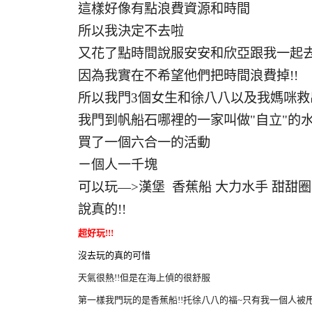
這樣好像有點浪費資源和時間
所以我決定不去啦
又花了點時間說服安安和欣亞跟我一起
因為我實在不希望他們把時間浪費掉!!
所以我門3個女生和徐八八以及我媽咪救
我門到帆船石哪裡的一家叫做"自立"的
買了一個六合一的活動
ㄧ個人一千塊
可以玩—>漢堡 香蕉船 大力水手 甜甜圈
說真的!!
超好玩!!!
沒去玩的真的可惜
天氣很熱!!但是在海上偵的很舒服
第一樣我門玩的是香蕉船!!托徐八八的福~只有我一個人被甩