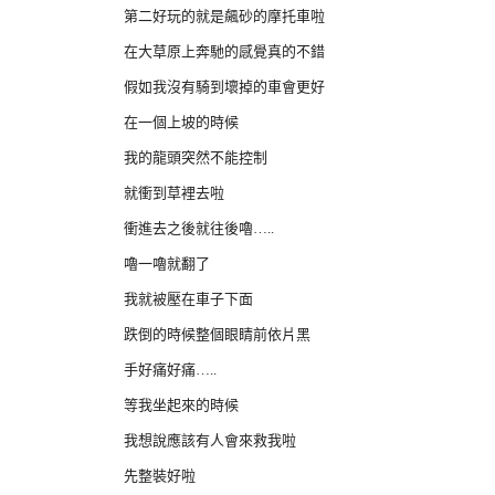
第二好玩的就是飆砂的摩托車啦
在大草原上奔馳的感覺真的不錯
假如我沒有騎到壞掉的車會更好
在一個上坡的時候
我的龍頭突然不能控制
就衝到草裡去啦
衝進去之後就往後嚕…..
嚕一嚕就翻了
我就被壓在車子下面
跌倒的時候整個眼睛前依片黑
手好痛好痛…..
等我坐起來的時候
我想說應該有人會來救我啦
先整裝好啦