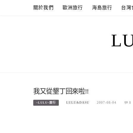
Skip
關於我們
歐洲旅行
海島旅行
台灣
to
content
L
我又從墾丁回來啦!!
LULU&DASU
2007-08-04
1
~LULU~旅行