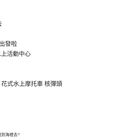
去
出發啦
水上活動中心
 花式水上摩托車 核彈頭
到海裡去!!