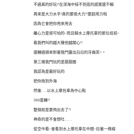
不過真的好玩!!在深海中採不到底的感覺還不賴
再來是大力水手!真的要很大力!!要超用力啦
因為它會把你甩來甩去
離心力是很可怕的~而且騎水上摩托車的那位叔叔~
看我們叫的越大聲他越開心!!
還轉過頭來對著我門露出白白的牙齒笑= =
第三樣我門玩的是甜甜圈
我認為是最好玩的
把你拖到外海
然後…..以水上摩扥車為中心點
360度轉!!
整個就是要飛出去了!!
神奇的是不會想吐……
從空中看~會看到水上摩托車在中間~拉著一條線