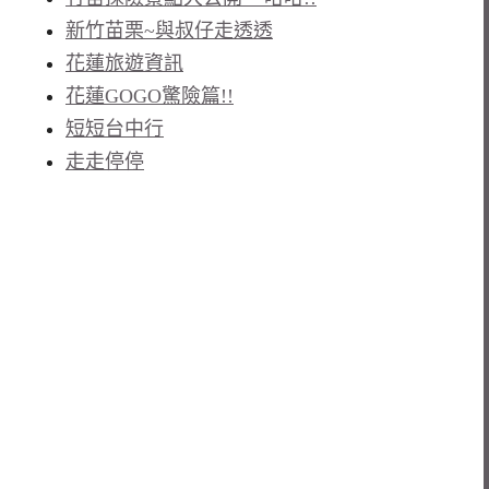
新竹苗栗~與叔仔走透透
花蓮旅遊資訊
花蓮GOGO驚險篇!!
短短台中行
走走停停