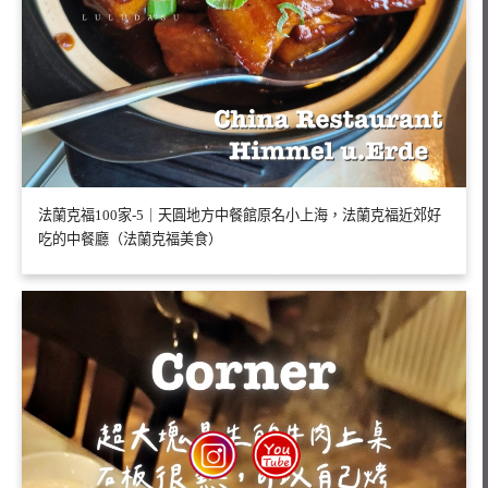
法蘭克福100家-5｜天圓地方中餐館原名小上海，法蘭克福近郊好
吃的中餐廳（法蘭克福美食）