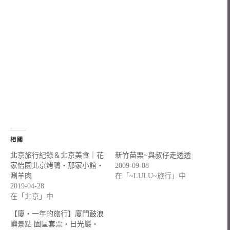
相關
北京旅行紀錄＆北京美食｜花
新竹苗栗~與叔仔走透透
家怡園北京烤鴨・那家小館・
2009-09-08
涮羊肉
在「~LULU~旅行」中
2019-04-28
在「北京」中
【廈‧一年的旅行】廈門鼓浪
嶼景點 園區套票‧日光巖‧