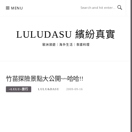
Skip
MENU
to
content
LULUDASU 繽紛真實
歐洲旅遊｜海外生活｜食譜料理
竹苗探險景點大公開~~哈哈!!
~LULU~旅行
LULU&DASU
2009-09-16