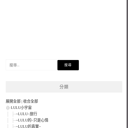
搜
尋
關
鍵
分類
字:
展開全部
|
收合全部
LULU小宇宙
~LULU~旅行
~LULU的~只是心情
~LULU的真實~