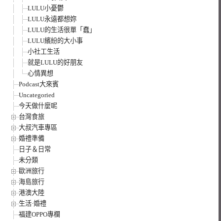
LULU小憂鬱
LULU永遠都想妳
LULU的生活很單「蠢」
LULU繽紛的大小事
小社工生活
就是LULU的好朋友
心情異想
Podcast大來賓
Uncategoried
今天做什麼呢
台灣食旅
大叔汽車專區
婚禮準備
日子＆日常
未分類
歐洲旅行
海島旅行
港澳大陸
生活·婚禮
福建OPPO專欄