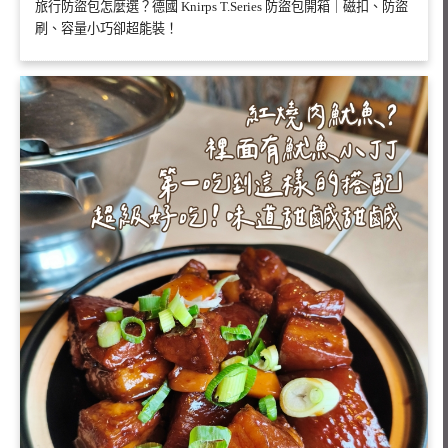
旅行防盜包怎麼選？德國 Knirps T.Series 防盜包開箱｜磁扣、防盜
刷、容量小巧卻超能裝！