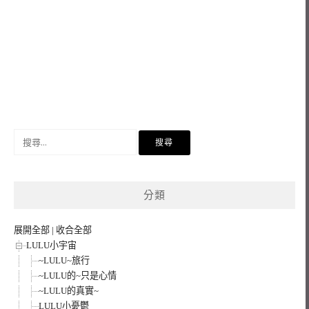
搜
尋
關
鍵
分類
字:
展開全部
|
收合全部
LULU小宇宙
~LULU~旅行
~LULU的~只是心情
~LULU的真實~
LULU小憂鬱