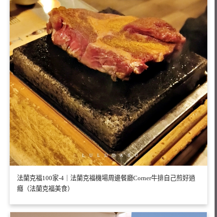
法蘭克福100家-4｜法蘭克福機場周邊餐廳Corner牛排自己煎好過
癮（法蘭克福美食）