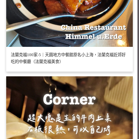
法蘭克福100家-5｜天圓地方中餐館原名小上海，法蘭克福近郊好
吃的中餐廳（法蘭克福美食）