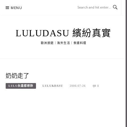
Skip
MENU
to
content
LULUDASU 繽紛真實
歐洲旅遊｜海外生活｜食譜料理
奶奶走了
LULU永遠都想妳
LULU&DASU
2006-07-26
1