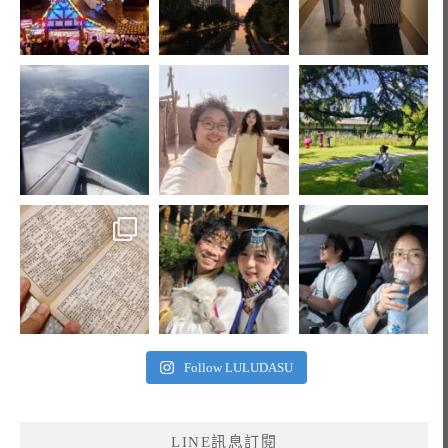
Follow LULUDASU
LINE訊息訂閱