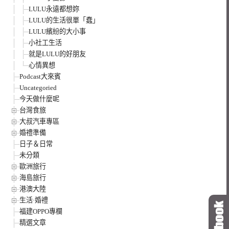
LULU永遠都想妳
LULU的生活很單「蠢」
LULU繽紛的大小事
小社工生活
就是LULU的好朋友
心情異想
Podcast大來賓
Uncategoried
今天做什麼呢
台灣食旅
大叔汽車專區
婚禮準備
日子＆日常
未分類
歐洲旅行
海島旅行
港澳大陸
生活·婚禮
福建OPPO專欄
精選文章