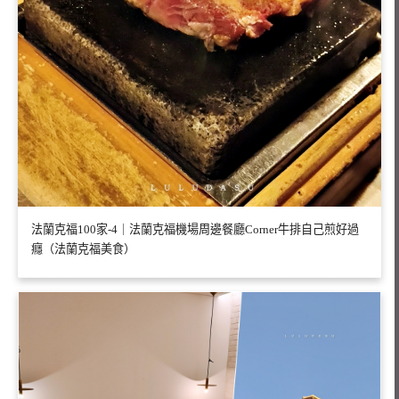
法蘭克福100家-4｜法蘭克福機場周邊餐廳Corner牛排自己煎好過
癮（法蘭克福美食）