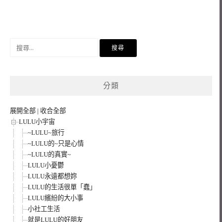
搜
尋
關
鍵
分類
字:
展開全部
|
收合全部
LULU小宇宙
~LULU~旅行
~LULU的~只是心情
~LULU的真實~
LULU小憂鬱
LULU永遠都想妳
LULU的生活很單「蠢」
LULU繽紛的大小事
小社工生活
就是LULU的好朋友