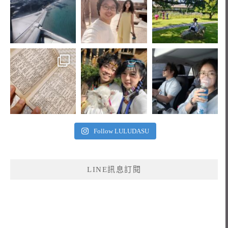
Follow LULUDASU
LINE訊息訂閱