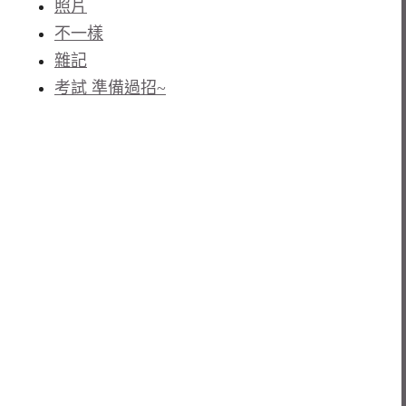
照片
不一樣
雜記
考試 準備過招~