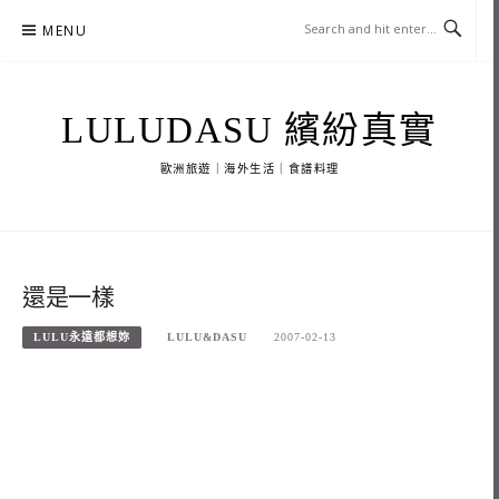
Skip
MENU
to
content
LULUDASU 繽紛真實
歐洲旅遊｜海外生活｜食譜料理
還是一樣
LULU永遠都想妳
LULU&DASU
2007-02-13