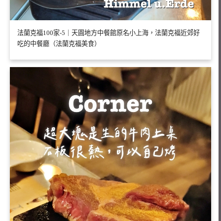
法蘭克福100家-5｜天圓地方中餐館原名小上海，法蘭克福近郊好
吃的中餐廳（法蘭克福美食）