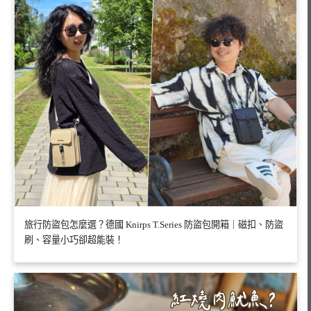
旅行防盜包怎麼選？德國 Knirps T.Series 防盜包開箱｜磁扣、防盜
刷、容量小巧卻超能裝！