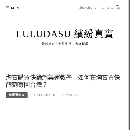
Skip
MENU
to
content
LULUDASU 繽紛真實
歐洲旅遊｜海外生活｜食譜料理
淘寶購買快篩劑集運教學｜如何在淘寶買快
篩劑寄回台灣？
淘寶買起來
LULU&DASU
2022-05-22