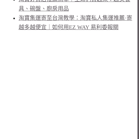
具、碗盤、廚房用品
淘寶集運寄至台灣教學：淘寶私人集運推薦·寄
越多越便宜｜如何用EZ WAY 易利委報關