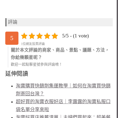
評論
5/5 - (1 vote)
5
1位網友投票評論
關於本文評論的商家、商品、景點、議題、方法，
你給幾顆星呢？
歡迎一起點擊星號參與評論唷！
延伸閱讀
淘寶購買快篩劑集運教學｜如何在淘寶買快篩
劑寄回台灣？
超好買的淘寶衣服好店｜李露露的淘寶私服口
袋名單分享來啦
淘寶好買店推薦清單｜主婦們買起來：超美餐