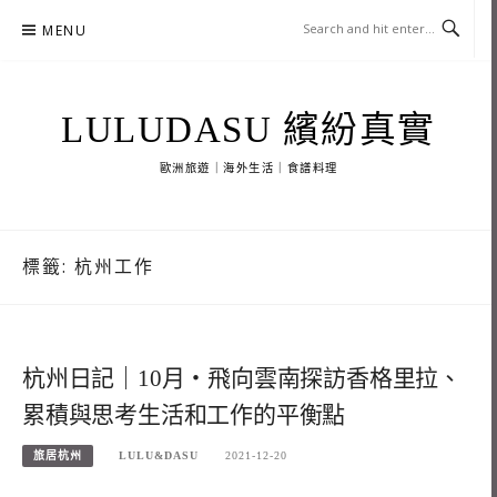
Skip
MENU
to
content
LULUDASU 繽紛真實
歐洲旅遊｜海外生活｜食譜料理
標籤:
杭州工作
杭州日記｜10月・飛向雲南探訪香格里拉、
累積與思考生活和工作的平衡點
旅居杭州
LULU&DASU
2021-12-20