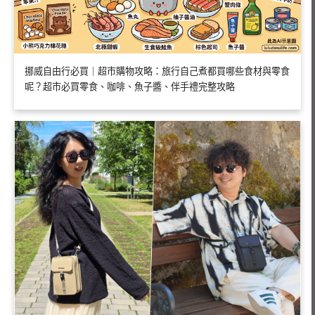
挪威自由行必買｜超市購物攻略：旅行自己煮都買哪些食材與零食
呢？超市必買零食、咖啡、魚子醬、伴手禮完整攻略