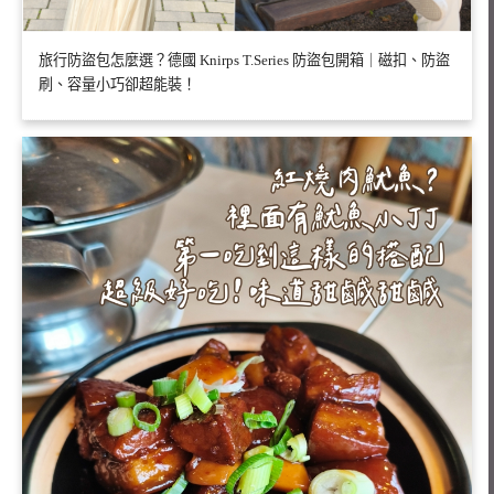
旅行防盜包怎麼選？德國 Knirps T.Series 防盜包開箱｜磁扣、防盜
刷、容量小巧卻超能裝！