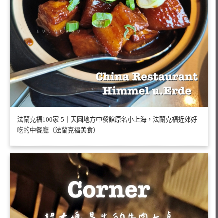
法蘭克福100家-5｜天圓地方中餐館原名小上海，法蘭克福近郊好
吃的中餐廳（法蘭克福美食）