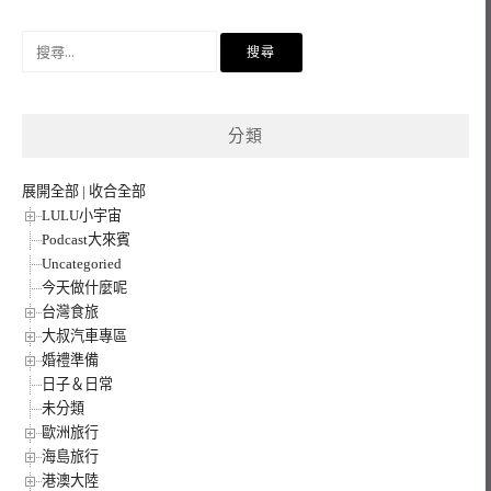
搜
尋
關
鍵
分類
字:
展開全部
|
收合全部
LULU小宇宙
Podcast大來賓
Uncategoried
今天做什麼呢
台灣食旅
大叔汽車專區
婚禮準備
日子＆日常
未分類
歐洲旅行
海島旅行
港澳大陸