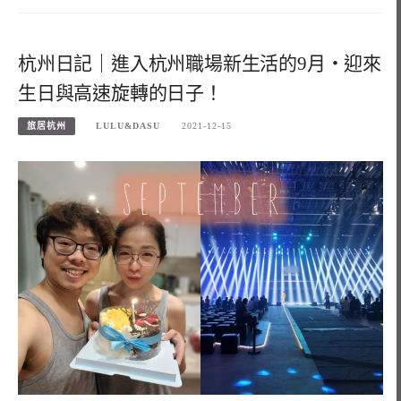
杭州日記｜進入杭州職場新生活的9月・迎來
生日與高速旋轉的日子！
旅居杭州
LULU&DASU
2021-12-15