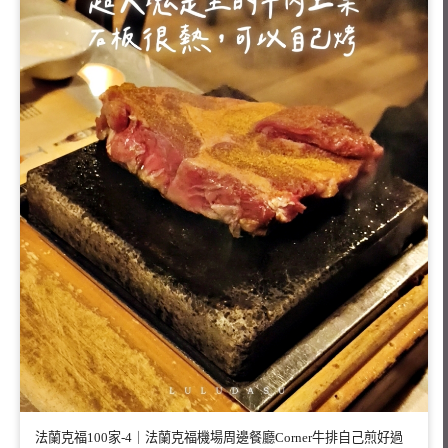
法蘭克福100家-4｜法蘭克福機場周邊餐廳Corner牛排自己煎好過