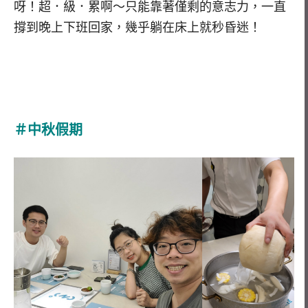
呀！超．級．累啊～只能靠著僅剩的意志力，一直
撐到晚上下班回家，幾乎躺在床上就秒昏迷！
＃中秋假期