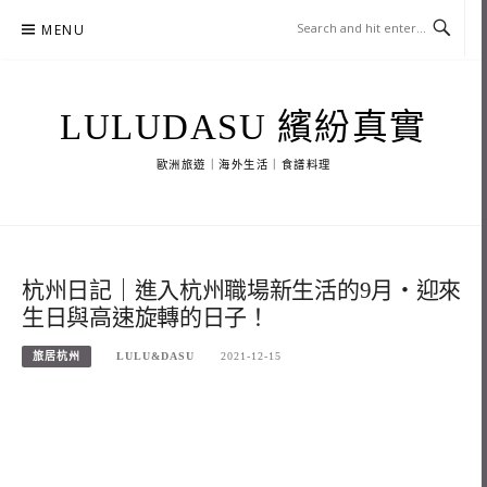
Skip
MENU
to
content
LULUDASU 繽紛真實
歐洲旅遊｜海外生活｜食譜料理
杭州日記｜進入杭州職場新生活的9月・迎來
生日與高速旋轉的日子！
旅居杭州
LULU&DASU
2021-12-15