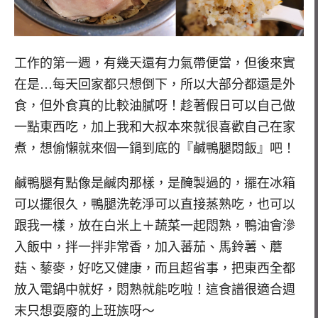
工作的第一週，有幾天還有力氣帶便當，但後來實
在是…每天回家都只想倒下，所以大部分都還是外
食，但外食真的比較油膩呀！趁著假日可以自己做
一點東西吃，加上我和大叔本來就很喜歡自己在家
煮，想偷懶就來個一鍋到底的『鹹鴨腿悶飯』吧！
鹹鴨腿有點像是鹹肉那樣，是醃製過的，擺在冰箱
可以擺很久，鴨腿洗乾淨可以直接蒸熟吃，也可以
跟我一樣，放在白米上＋蔬菜一起悶熟，鴨油會滲
入飯中，拌一拌非常香，加入蕃茄、馬鈴薯、蘑
菇、藜麥，好吃又健康，而且超省事，把東西全都
放入電鍋中就好，悶熟就能吃啦！這食譜很適合週
末只想耍廢的上班族呀～