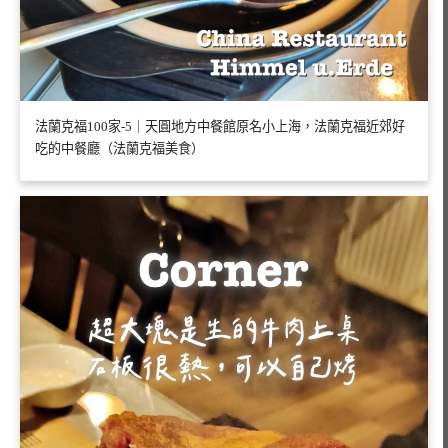
法蘭克福100家-5｜天圓地方中餐館原名小上海，法蘭克福近郊好
吃的中餐廳（法蘭克福美食）