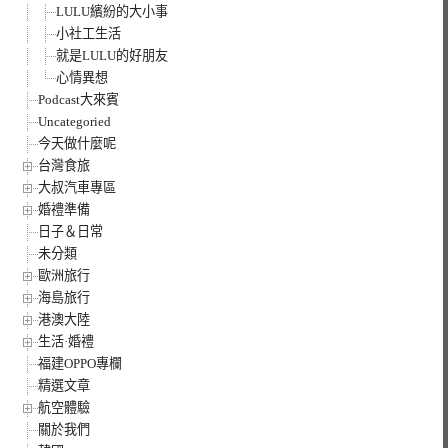
LULU繽紛的大小事
小社工生活
就是LULU的好朋友
心情異想
Podcast大來賓
Uncategoried
今天做什麼呢
台灣食旅
大叔汽車專區
婚禮準備
日子＆日常
未分類
歐洲旅行
海島旅行
港澳大陸
生活·婚禮
福建OPPO專欄
精選文章
航空體驗
關於我們