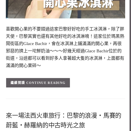
喜歡開心果的不要錯過這家巴黎好好吃的手工冰淇淋，除了胖
天使，巴黎其實也還有其他好吃的冰淇淋唷！這家位於瑪黑熱
鬧街區的Glace Bachir，會在冰淇淋上鋪滿滿的開心果，再很
邪惡的擠上一坨鮮奶油～～～好幾天經過Glace Bachir位於的
街道，沿途都可以看到好多人拿著超大隻的冰淇淋，上面都有
滿滿的開心果碎～
CONTINUE READING
來一場法西火車旅行：巴黎的浪漫・馬賽的
蔚藍・赫羅納的中古時光之旅