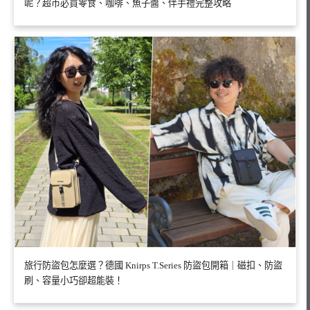
呢？超市必買零食、咖啡、魚子醬、伴手禮完整攻略
旅行防盜包怎麼選？德國 Knirps T.Series 防盜包開箱｜磁扣、防盜
刷、容量小巧卻超能裝！