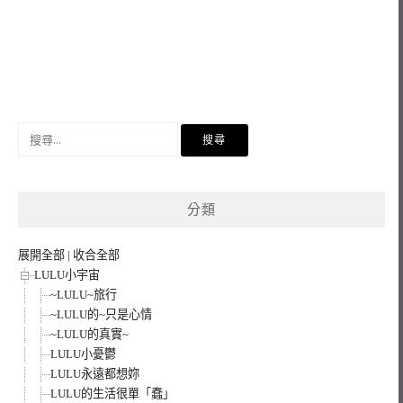
搜
尋
關
鍵
分類
字:
展開全部
|
收合全部
LULU小宇宙
~LULU~旅行
~LULU的~只是心情
~LULU的真實~
LULU小憂鬱
LULU永遠都想妳
LULU的生活很單「蠢」