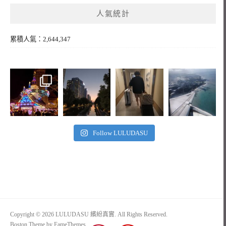
人氣統計
累積人氣：2,644,347
Follow LULUDASU
Copyright © 2026 LULUDASU 繽紛真實. All Rights Reserved.
Boston Theme by
FameThemes