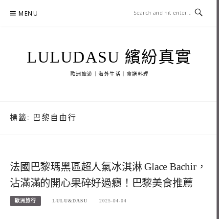
Skip
MENU
to
content
LULUDASU 繽紛真實
歐洲旅遊｜海外生活｜食譜料理
標籤:
巴黎自由行
法國巴黎瑪黑區超人氣冰淇淋 Glace Bachir，
沾滿滿的開心果碎好過癮！巴黎美食推薦
歐洲旅行
LULU&DASU
2025-04-04