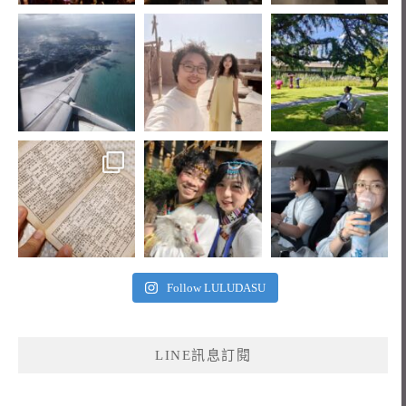
Follow LULUDASU
LINE訊息訂閱