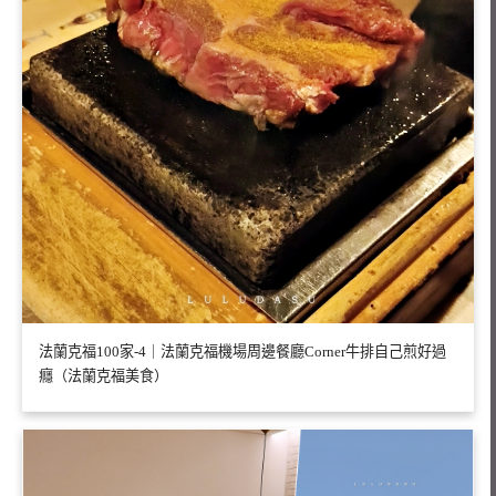
法蘭克福100家-4｜法蘭克福機場周邊餐廳Corner牛排自己煎好過
癮（法蘭克福美食）