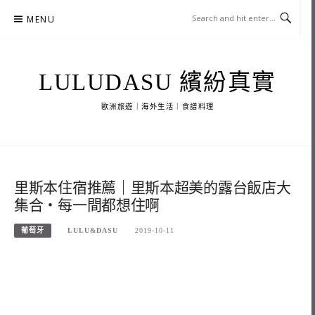
Skip
MENU
to
content
LULUDASU 繽紛真實
歐洲旅遊｜海外生活｜食譜料理
里斯本住宿推薦｜里斯本超美的露台飯店大
集合・每一間都想住啊
葡萄牙
LULU&DASU
2019-10-11