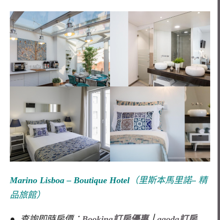
Marino Lisboa – Boutique Hotel
（里斯本馬里諾
–
精
品旅館）
● 查詢即時房價：
Booking訂房優惠
｜
agoda訂房