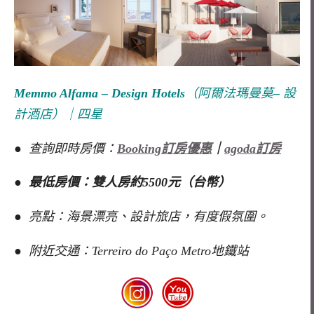
Memmo Alfama – Design Hotels
（阿爾法瑪曼莫
–
設
計酒店）｜四星
● 查詢即時房價：
Booking訂房優惠
｜
agoda訂房
● 最低房價：雙人房約5500元（台幣）
● 亮點：海景漂亮、設計旅店，有度假氛圍。
● 附近交通：Terreiro do Paço Metro地鐵站