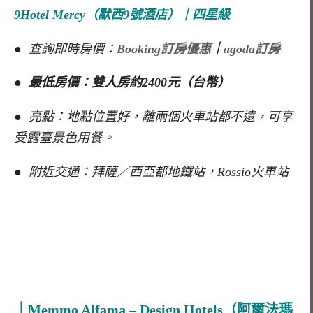
9Hotel Mercy
（默西
9
號酒店）｜四星級
● 查詢即時房價：
Booking訂房優惠
｜
agoda訂房
● 最低房價：雙人房約2400元（台幣）
● 亮點：地點位置好，離兩個火車站都不遠，可享
受露臺景色用餐。
● 附近交通：拜薩／西亞都地鐵站，Rossio火車站
｜Memmo Alfama – Design Hotels
（阿爾法瑪