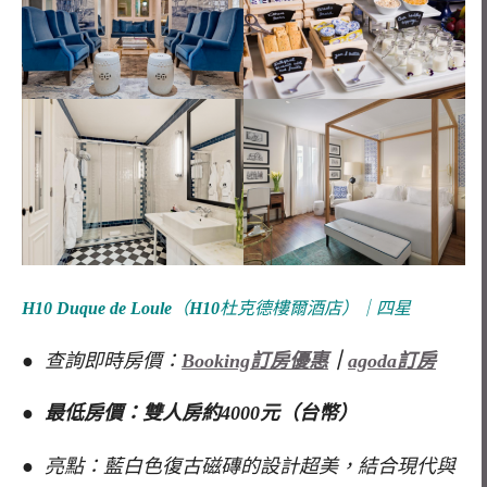
H10 Duque de Loule
（
H10
杜克德樓爾酒店）｜四星
● 查詢即時房價：
Booking訂房優惠
｜
agoda訂房
● 最低房價：雙人房約4000元（台幣）
● 亮點：藍白色復古磁磚的設計超美，結合現代與