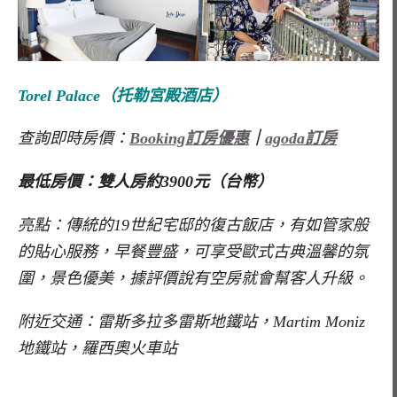
Torel Palace
（托勒宮殿酒店）
查詢即時房價：
Booking訂房優惠
｜
agoda訂房
最低房價：雙人房約3900元（台幣）
亮點：傳統的19世紀宅邸的復古飯店，有如管家般
的貼心服務，早餐豐盛，可享受歐式古典溫馨的氛
圍，景色優美，據評價說有空房就會幫客人升級。
附近交通：雷斯多拉多雷斯地鐵站，Martim Moniz
地鐵站，羅西奧火車站