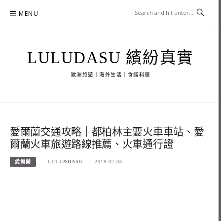
Skip
MENU
to
content
LULUDASU 繽紛真實
歐洲旅遊｜海外生活｜食譜料理
愛爾蘭交通攻略｜都柏林主要火車車站、愛
爾蘭火車旅遊路線推薦、火車通行證
愛爾蘭
LULU&DASU
2018-02-08