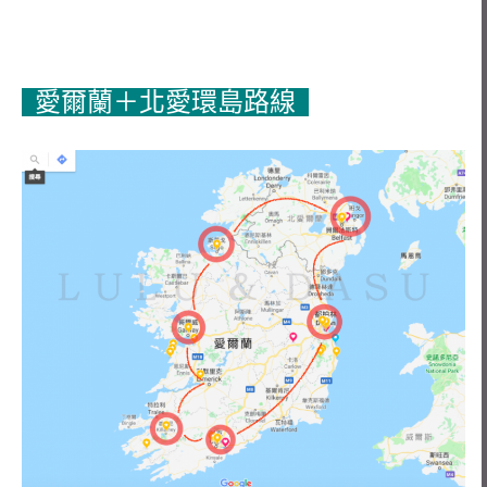
愛爾蘭＋北愛環島路線