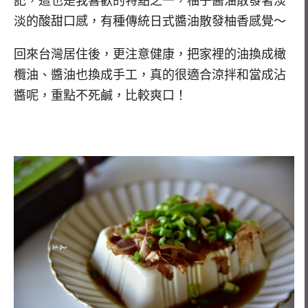
記，這也是我喜歡的特點之一，柚子醬油散發著淡
淡的酸甜口感，有種傳統日式醬油散發柚香感覺～
回來台灣居住後，更注意健康，把家裡的油換成橄
欖油、醬油也換成手工，真的很適合涼拌和當成沾
醬呢，重點不死鹹，比較爽口！