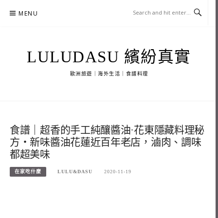
Skip
MENU
to
content
LULUDASU 繽紛真實
歐洲旅遊｜海外生活｜食譜料理
食譜｜超香的手工純釀醬油·花東隱藏料理秘
方・新味醬油花蓮近百年老店，滷肉、調味
都超美味
在家吃什麼
LULU&DASU
2020-11-19