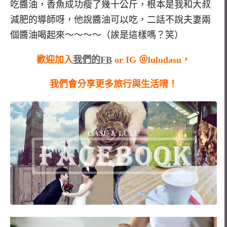
吃醬油，香魚成功瘦了幾十公斤，根本是我和大叔
減肥的導師呀，他說醬油可以吃，二話不說夫妻兩
個醬油喝起來～～～～（誒是這樣嗎？笑）
歡迎加入
我們的FB
or IG ＠luludasu，
我們會分享更多旅行與生活唷！