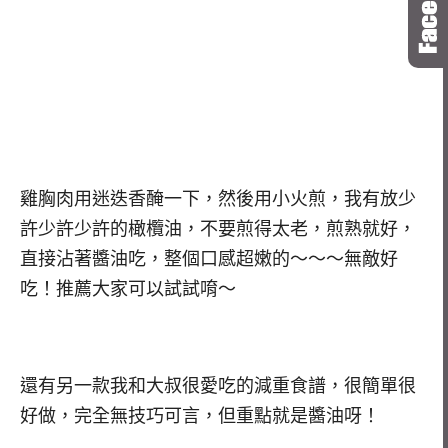
雞胸肉用迷迭香醃一下，然後用小火煎，我有放少
許少許少許的橄欖油，不要煎得太老，煎熟就好，
直接沾著醬油吃，整個口感超嫩的～～～無敵好
吃！推薦大家可以試試唷～
還有另一款我和大叔很愛吃的減重食譜，很簡單很
好做，完全無技巧可言，但重點就是醬油呀！