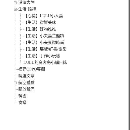
港澳大陸
生活·婚禮
【心情】LULU小人妻
【生活】嘗鮮美味
【生活】好物推推
【生活】小夫妻主題趴
【生活】小夫妻微時尚
【生活】展覽/好書/電影
【生活】手作小玩樣
LULU的窩客島小編日誌
福建OPPO專欄
精選文章
航空體驗
關於我們
韓國
食譜