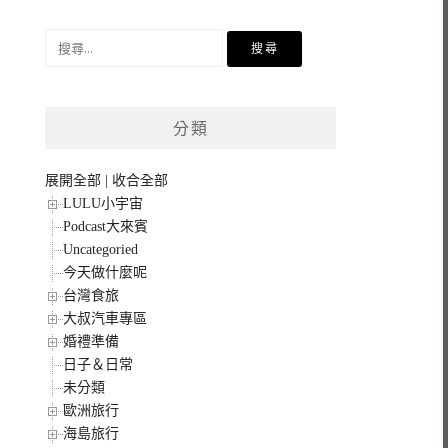
搜
尋
關
鍵
分類
字:
展開全部
|
收合全部
LULU小宇宙
Podcast大來賓
Uncategoried
今天做什麼呢
台灣食旅
大叔汽車專區
婚禮準備
日子＆日常
未分類
歐洲旅行
海島旅行