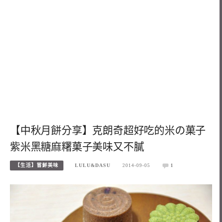
【中秋月餅分享】克朗奇超好吃的米の菓子
紫米黑糖麻糬菓子美味又不膩
【生活】嘗鮮美味
LULU&DASU
2014-09-05
1