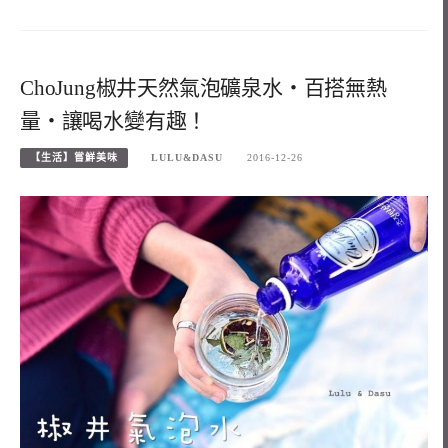
ChoJung椒井天然氣泡礦泉水‧百搭無熱
量‧讓喝水變有趣！
【生活】嘗鮮美味
LULU&DASU
2016-12-26