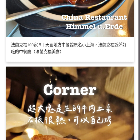
法蘭克福100家-5｜天圓地方中餐館原名小上海，法蘭克福近郊好
吃的中餐廳（法蘭克福美食）