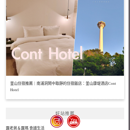
釜山住宿推薦｜南浦洞鬧中取靜的住宿飯店：釜山康堤酒店Cont
Hotel
好站推薦
露老爸＆露瑪 食譜生活