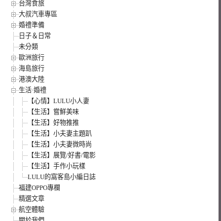
台灣食旅
大叔汽車專區
婚禮準備
日子＆日常
未分類
歐洲旅行
海島旅行
港澳大陸
生活·婚禮
【心情】LULU小人妻
【生活】嘗鮮美味
【生活】好物推推
【生活】小夫妻主題趴
【生活】小夫妻微時尚
【生活】展覽/好書/電影
【生活】手作小玩樣
LULU的窩客島小編日誌
福建OPPO專欄
精選文章
航空體驗
關於我們