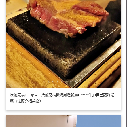
法蘭克福100家-4｜法蘭克福機場周邊餐廳Corner牛排自己煎好過
癮（法蘭克福美食）