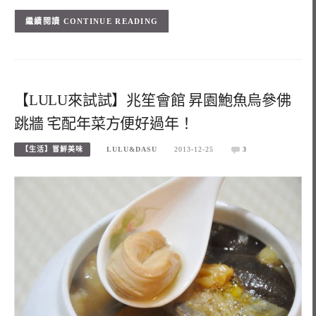
CONTINUE READING
【LULU來試試】兆笙會館 昇園鮑魚烏參佛
跳牆 宅配年菜方便好過年！
【生活】嘗鮮美味
LULU&DASU
2013-12-25
3