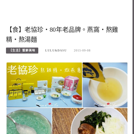
【食】老協珍‧80年老品牌。燕窩‧熬雞
精‧熬湯麵
【生活】嘗鮮美味
LULU&DASU
2015-09-08