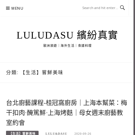
Skip
MENU
to
content
LULUDASU 繽紛真實
歐洲旅遊｜海外生活｜食譜料理
分類:
【生活】嘗鮮美味
台北廚藝課程-桂冠窩廚房｜上海本幫菜：梅
干扣肉·醃篤鮮·上海烤麩｜母女週末廚藝教
室約會
【生活】嘗鮮美味
LULU&DASU
2020-09-26