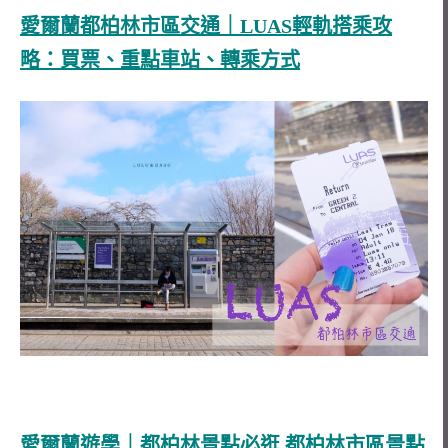
愛爾蘭都柏林市區交通｜LUAS輕軌搭乘攻
略：買票、重點車站、轉乘方式
愛爾蘭遊學｜都柏林景點必逛 都柏林市區景點