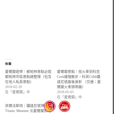
相關
愛爾蘭遊學｜都柏林景點必逛
愛爾蘭景點｜搭火車到科克
都柏林市區景點總整理（包含
Cork緩慢散步・科芙Cóbh鐵
在地人私房景點）
達尼號最後身影 （交通｜愛
2018-02-20
爾蘭火車頭等艙）
在「愛爾蘭」中
2018-05-05
在「愛爾蘭」中
貝爾法斯特｜鐵達尼號博物館
Titanic Museum·北愛爾蘭知名