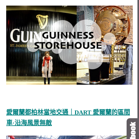
愛爾蘭都柏林當地交通｜DART 愛爾蘭的區間
車·沿海風景無敵