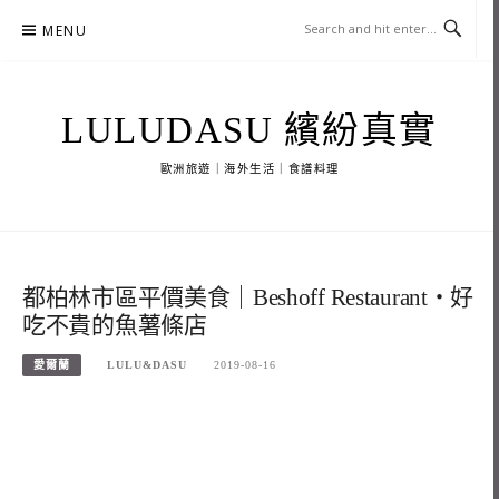
Skip
MENU
to
content
LULUDASU 繽紛真實
歐洲旅遊｜海外生活｜食譜料理
都柏林市區平價美食｜Beshoff Restaurant・好
吃不貴的魚薯條店
愛爾蘭
LULU&DASU
2019-08-16