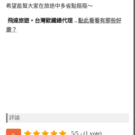
希望能幫大家在旅途中多省點摳摳～
飛達旅遊。台灣歐鐵總代理→
點此看看有那些好
康？
評論
5/5 - (1 vote)